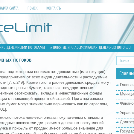
КАРТА САЙТА
ПОИСК
КОНТАКТЫ
НИЕ ДЕНЕЖНЫМИ ПОТОКАМИ
» ПОНЯТИЕ И КЛАССИФИКАЦИЯ ДЕНЕЖНЫХ ПОТОКОВ
ежных потоков
тва, под которыми понимаются депозитные (или текущие)
Главны
 предприятием от всех видов деятельности и расходуемые
и [7, с.249]. Кроме того, в расчет денежных средств могут
Главна
видные ценные бумаги, такие как государственные
позитные сертификаты, вклады в инвестиционные фонды
Муници
кции с плавающей процентной ставкой. При этом запасы
Финанс
х бумаг могут значительно варьировать как по отраслям,
01].
Управл
ного потока является оплата покупателями стоимости
Долгос
сходные показатели для расчета денежных поступлений –
ручка и прибыль от продаж имеют большое значение для
Госуда
ятия. Однако она была бы неполной, если бы отсутствовала