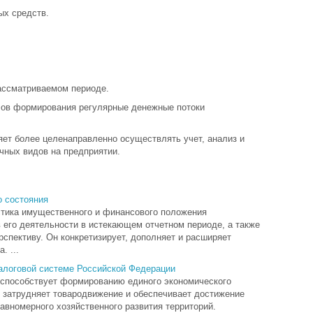
ых средств.
ассматриваемом периоде.
лов формирования регулярные денежные потоки
.
ет более целенаправленно осуществлять учет, анализ и
чных видов на предприятии.
о состояния
истика имущественного и финансового положения
 его деятельности в истекающем отчетном периоде, а также
рспективу. Он конкретизирует, дополняет и расширяет
. ...
налоговой системе Российской Федерации
 способствует формированию единого экономического
е затрудняет товародвижение и обеспечивает достижение
авномерного хозяйственного развития территорий.