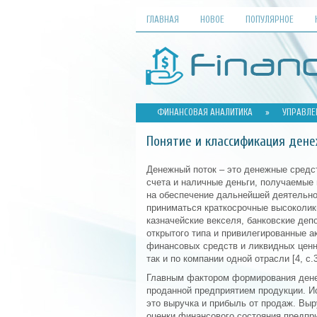
ГЛАВНАЯ
НОВОЕ
ПОПУЛЯРНОЕ
ФИНАНСОВАЯ АНАЛИТИКА
»
УПРАВЛЕ
Понятие и классификация ден
Денежный поток – это денежные средс
счета и наличные деньги, получаемые
на обеспечение дальнейшей деятельност
приниматься краткосрочные высоколик
казначейские векселя, банковские де
открытого типа и привилегированные а
финансовых средств и ликвидных ценны
так и по компании одной отрасли [4, с.3
Главным фактором формирования денеж
проданной предприятием продукции. И
это выручка и прибыль от продаж. Вы
оценки финансового состояния предпри