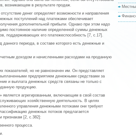
в, возникающем в результате продаж.
Местны
 отсутствие денег определяет возможности и направления
Финанс
нежных поступлений над платежами обеспечивает
получения дополнительной прибыли. Однако при этом надо
одимо постоянное наличие определенной суммы денежных
ов, поддерживающих его платежеспособность [7, с.17].
д данного периода, в составе которого есть денежные и
 учетным доходом и начисленными расходами на проданную
их показателей, но не равнозначен им. Он представляет
 выплаченными предприятием денежными средствами за
ние и выплата денежных средств связаны не только с
роданную продукцию.
» является агрегированным, включающим в свой состав
бслуживающих хозяйственную деятельность. В целях
вленного управления денежными потоками они требуют
классификацию денежных потоков предлагается
признакам [2, с.382]:
венного процесса.
и.