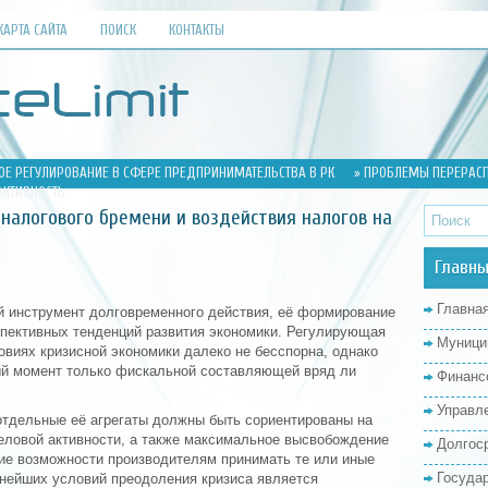
КАРТА САЙТА
ПОИСК
КОНТАКТЫ
ОЕ РЕГУЛИРОВАНИЕ В СФЕРЕ ПРЕДПРИНИМАТЕЛЬСТВА В РК
» ПРОБЛЕМЫ ПЕРЕРАСП
АКТИВНОСТЬ
алогового бремени и воздействия налогов на
Главны
Главна
й инструмент долговременного действия, её формирование
пективных тенденций развития экономики. Регулирующая
Муници
овиях кризисной экономики далеко не бесспорна, однако
ый момент только фискальной составляющей вряд ли
Финанс
Управл
 отдельные её агрегаты должны быть сориентированы на
еловой активности, а также максимальное высвобождение
Долгос
ие возможности производителям принимать те или иные
Госуда
нейших условий преодоления кризиса является