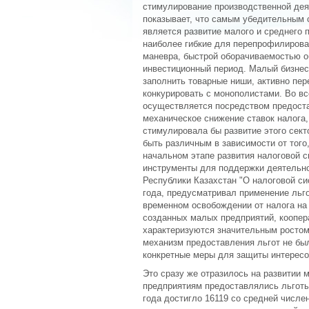
стимулирование производственной дея
показывает, что самым убедительным 
является развитие малого и среднего 
наиболее гибкие для перепрофилирова
маневра, быстрой оборачиваемостью о
инвестиционный период. Малый бизнес 
заполнить товарные ниши, активно пер
конкурировать с монополистами. Во в
осуществляется посредством предоста
механическое снижение ставок налога,
стимулировала бы развитие этого сект
быть различным в зависимости от того
начальном этапе развития налоговой 
инструменты для поддержки деятельнос
Республики Казахстан "О налоговой си
года, предусматривал применение льг
временном освобождении от налога на
созданных малых предприятий, коопера
характеризуются значительным ростом
механизм предоставления льгот не был
конкретные меры для защиты интересо
Это сразу же отразилось на развитии м
предприятиям предоставлялись льготы 
года достигло 16119 со средней числе