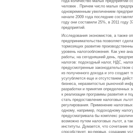
года количество малых предприятий с
человек . Причем число малых предпр
одновременным увеличением предприя
начале 2009 года последние составлял
году они составили 25%, в 2011 году 3
предприятий.
Исследования экономистов, а также о
предпринимательства позволяет сдела
тормозящих развитие производственны
уровень налогообложения. Как уже ан
работы, на сегодняшний день, предпр
налогов: подоходный налог, НДС, нало
предусмотренные законодательством о
из полученного дохода и это создает 
усугубляется еще и отсутствием дейс
бизнеса, неразвитостью рыночной инф
разработки и принятия определенных 
к реализации программы развития и по
стать предоставление налоговых льгот
регулирования. Применение налоговых
одному, например, подоходному налогу
предусматривала бы комплекс различн
возможно путем налоговых льгот, а та
институты. Думается, что сочетание п
способствует, во-первых, созданию у