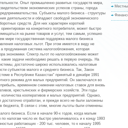
тельности. Опыт промышленно развитых государств мира,
Местны
свидетельством экономических успехов страны, города
предпринимательства. Субъекты малого бизнеса - структуры
Финанс
ния деятельности и обладают свободой экономического
боротных средств. Для них характерен короткий
ориентирован на конкретного потребителя, может быстро
емещаться на рынке товаров и услуг, тем самым, успешно
сем мире государственная поддержка малого бизнеса
вления налоговых льгот. При этом имеется в виду не
 а продуманная система налогообложения, которая
ора экономики. Спектр льгот по налогообложению может
, какие задачи необходимо решать в первую очередь. На
системы, достаточно широко использовались налоговые
ти субъектов малого и среднего бизнеса. Так, Закон
стеме в Республике Казахстан" принятый в декабре 1991
отного режима для малых предприятий. Он заключался во
 прибыль, временном снижении налоговых ставок для вновь
тивов, крестьянских и фермерских хозяйств. Эти годы
 количества кооперативов и малых предприятий. Однако,
 достаточно отработан, и прежде всего не были заложены
в бюджета, В связи с этим, многие льготы были отменены.
алого бизнеса. Если в начале 90-х годов, когда малым
по налогам число их быстро увеличивалось и к концу 1993
нностью работающих - 200 тыс. человек, то к началу 1995