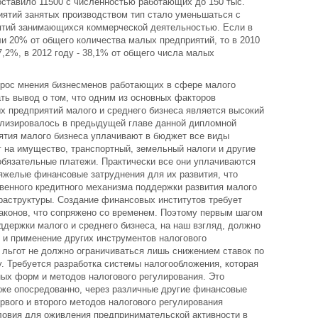
оставило 11500 с численностью работающих до 150 тыс.
иятий занятых производством тип стало уменьшаться с
тий занимающихся коммерческой деятельностью. Если в
и 20% от общего количества малых предприятий, то в 2010
7,2%, в 2012 году - 38,1% от общего числа малых
прос мнения бизнесменов работающих в сфере малого
ть вывод о том, что одним из основных факторов
х предприятий малого и среднего бизнеса является высокий
ализировалось в предыдущей главе данной дипломной
иятия малого бизнеса уплачивают в бюджет все виды
г на имущество, транспортный, земельный налоги и другие
бязательные платежи. Практически все они уплачиваются
тяжелые финансовые затруднения для их развития, что
твенного кредитного механизма поддержки развития малого
раструктуры. Создание финансовых институтов требует
законов, что сопряжено со временем. Поэтому первым шагом
ддержки малого и среднего бизнеса, на наш взгляд, должно
 и применение других инструментов налогового
 льгот не должно ограничиваться лишь снижением ставок по
. Требуется разработка системы налогообложения, которая
ых форм и методов налогового регулирования. Это
кже опосредованно, через различные другие финансовые
ервого и второго методов налогового регулирования
словия для оживления предпринимательской активности в