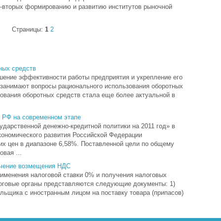
во-вторых формированию и развитию институтов рыночной
Страницы:
1
2
ных средств
шение эффективности работы предприятия и укрепление его
 занимают вопросы рационального использования оборотных
ования оборотных средств стала еще более актуальной в
 РФ на современном этапе
ударственной денежно-кредитной политики на 2011 год» в
экономического развития Российской Федерации
их цен в диапазоне 6,58%. Поставленной цели по общему
вая ...
учение возмещения НДС
именения налоговой ставки 0% и получения налоговых
логовые органы представляются следующие документы: 1)
тельщика с иностранным лицом на поставку товара (припасов)