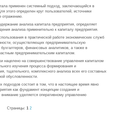
итала применен системный подход, заключающийся в
ля этого определен круг пользователей, источники
е отражению.
одержание анализа капитала предприятия, определяет
дения анализа применительно к капиталу предприятия.
спользования в практической работе экономических служб
нности, осуществляющих предпринимательскую
 бухгалтеров, финансовых аналитиков, а также в
частным предпринимательским капиталом.
ки нацелено на совершенствование управления капиталом
льного изучения процесса формирования и
я, тщательного, комплексного анализа всех его составных
ной обусловленности.
 подходов состоит в том, что в настоящее время явно
риятия как фундамент концепции создания и
е внимание уделяется оперативному управлению
Страницы:
1
2