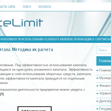
КАРТА САЙТА
ПОИСК
КОНТАКТЫ
ЭФФЕКТИВНОСТИ ИСПОЛЬЗОВАНИЯ ОСНОВНОГО КАПИТАЛА ОРГАНИЗАЦИИ В СОВРЕМЕНН
ОДИКА ИХ РАСЧЕТА
итала. Методика их расчета
Главны
ктивным. Под эффективностью использования капитала
ящаяся на один рубль вложенного капитала. Эффективность
Главна
чающее в себя использование оборотных средств, капитала,
Муници
лиз эффективности капитала проводится по отдельным
нализ.
Финанс
 показатели деятельности предприятия можно увидеть с
Управл
[4]
Долгос
Госуда