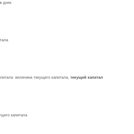
в днях
итала
апитала: величина текущего капитала,
текущий капитал
ущего капитала