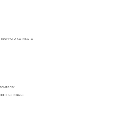
ственного капитала
апитала:
ого капитала