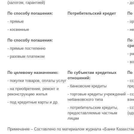
(залогом, гарантией)
- д
По способу погашения:
Потребительский кредит
По 
- прямые
- о
- косвенные
- н
По способу погашения:
По 
сре
- прямые постепенно
- р
- разовым платежом
- в
По целевому назначению:
По субъектам кредитных
По
отношений:
- покупки товаров, оплаты услуг
- с
- банковские кредиты
пре
- на приобретение, ремонт и
реконструкцию жилья
- торговые кредиты учреждений
- с
небанковского типа
взн
- под кредитные карты и др.
- потребительские кредиты,
- с
предоставляемые частным
(од
лицам
Примечание – Составлено по материалом журнала «Банки Казахстан