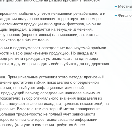
вить факторы, влияющие на размер прибыли в плановом
Местны
нировании прибыли с учетом неизменной рентабельности и
Финанс
ледствии полученное значение корректируется по мере
бестоимости продукции либо других факторов, но он не
щим периодам, а опирается на текущие изменения.
рупненном (перспективном) планировании, а также на
расчетов для бизнес-плана.
вании и подразумевает определение планируемой прибыли
ности на всю реализуемую продукцию. Но иногда для
редприятиям приходится устанавливать на одни виды
ости, а другие производить себе в убыток для поддержания
ен. Принципиальные установки этого метода: прогнозный
енение достаточно гибких показателей с определенной
начения; полный учет инфляционных изменений;
а предыдущий период; определение наиболее значимых
оказатели; выбор оптимального значения показателя из
ибыль получает значения исходных, целевых показателей, на
ирование. Вместе с тем факторный метод планирования
 большая трудоемкость; не полный учет зависимости
второстепенных факторов; использование информации
ановому (для учета изменения требуется более