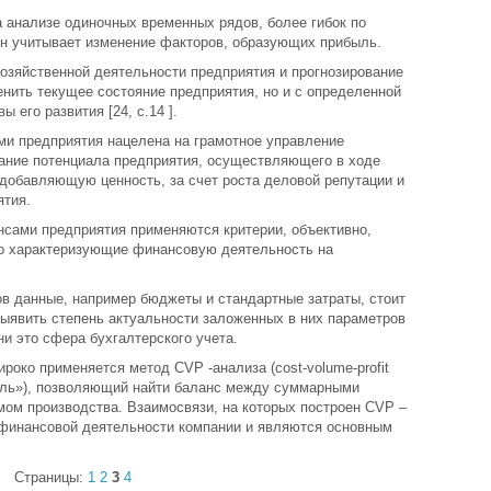
 анализе одиночных временных рядов, более гибок по
он учитывает изменение факторов, образующих прибыль.
озяйственной деятельности предприятия и прогнозирование
енить текущее состояние предприятия, но и с определенной
 его развития [24, с.14 ].
и предприятия нацелена на грамотное управление
ние потенциала предприятия, осуществляющего в ходе
добавляющую ценность, за счет роста деловой репутации и
ятия.
нсами предприятия применяются критерии, объективно,
мо характеризующие финансовую деятельность на
ов данные, например бюджеты и стандартные затраты, стоит
выявить степень актуальности заложенных в них параметров
ни это сфера бухгалтерского учета.
роко применяется метод СVР -анализа (cost-volume-profit
быль»), позволяющий найти баланс между суммарными
мом производства. Взаимосвязи, на которых построен СVР –
финансовой деятельности компании и являются основным
Страницы:
1
2
3
4