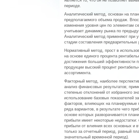
является то, что он не позволяет выя
периоде.
Аналитический метод, основан на пла
предполагаемого объема продаж. Впос
изменения уровня цен по элементам се
учитывает динамику рынка по предыду
Аналитический метод применяют при ук
стадии составления предварительных 
Нормативный метод, прост в использо
на основе единого процента рентабель
достижения большей эффективности п
продукции высокий процент рентабельн
ассортимента.
Факторный метод, наиболее перспектив
анализ финансовых результатов; прим
степенью отклонений от избранного з
использование базовых показателей з
факторов, влияющих на планируемые п
ряда вариантов, в результате чего пр
основе которых разворачивается план
прибыли имеет некоторые недостатки:
прибыли от влияния всех основных и 
только за отчетный период, равный пл
значительный временной период).