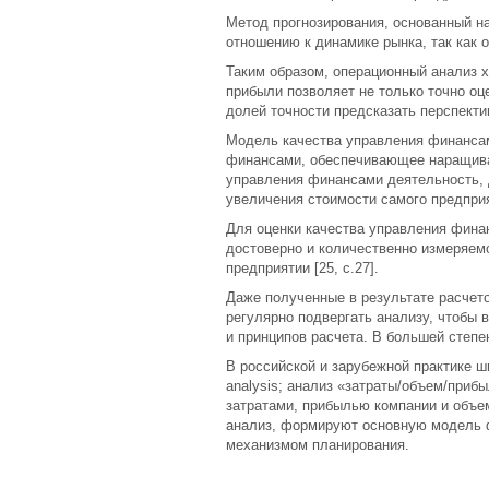
Метод прогнозирования, основанный на
отношению к динамике рынка, так как 
Таким образом, операционный анализ х
прибыли позволяет не только точно оц
долей точности предсказать перспективы
Модель качества управления финансам
финансами, обеспечивающее наращива
управления финансами деятельность, 
увеличения стоимости самого предпри
Для оценки качества управления фина
достоверно и количественно измеряе
предприятии [25, с.27].
Даже полученные в результате расчет
регулярно подвергать анализу, чтобы 
и принципов расчета. В большей степе
В российской и зарубежной практике ши
analysis; анализ «затраты/объем/при
затратами, прибылью компании и объе
анализ, формируют основную модель 
механизмом планирования.