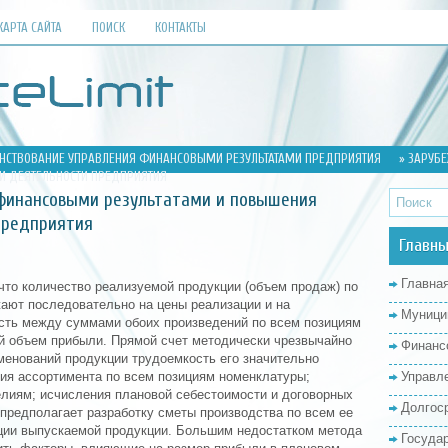
КАРТА САЙТА
ПОИСК
КОНТАКТЫ
НСТВОВАНИЕ УПРАВЛЕНИЯ ФИНАНСОВЫМИ РЕЗУЛЬТАТАМИ ПРЕДПРИЯТИЯ
» ЗАРУБ
И ДЕЯТЕЛЬНОСТИ ПРЕДПРИЯТИЯ
финансовыми результатами и повышения
предприятия
Главны
Главна
 что количество реализуемой продукции (объем продаж) по
ают последовательно на цены реализации и на
Муници
сть между суммами обоих произведений по всем позициям
й объем прибыли. Прямой счет методически чрезвычайно
Финанс
менований продукции трудоемкость его значительно
ния ассортимента по всем позициям номенклатуры;
Управл
елиям; исчисления плановой себестоимости и договорных
Долгос
 предполагает разработку сметы производства по всем ее
ции выпускаемой продукции. Большим недостатком метода
Госуда