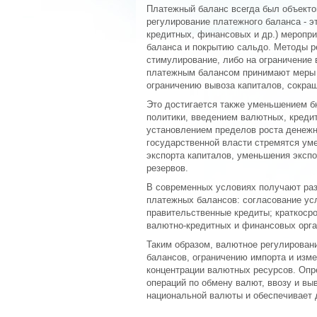
Платежный баланс всегда был объекто
регулирование платежного баланса - э
кредитных, финансовых и др.) меропр
баланса и покрытию сальдо. Методы р
стимулирование, либо на ограничение
платежным балансом принимают меры п
ограничению вывоза капиталов, сокра
Это достигается также уменьшением 
политики, введением валютных, креди
установлением пределов роста денежн
государственной власти стремятся уме
экспорта капиталов, уменьшения эксп
резервов.
В современных условиях получают ра
платежных балансов: согласование ус
правительственные кредиты; краткоср
валютно-кредитных и финансовых органи
Таким образом, валютное регулирован
балансов, ограничению импорта и изме
концентрации валютных ресурсов. Опр
операций по обмену валют, ввозу и выв
национальной валюты и обеспечивает 