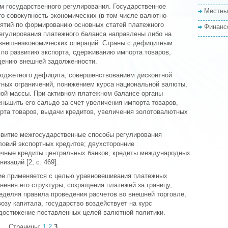
м государственного регулирования. Государственное
Местны
то совокупность экономических (в том числе валютно-
иятий по формированию основных статей платежного
Финанс
егулирования платежного баланса направлены либо на
 внешнеэкономических операций. Страны с дефицитным
о развитию экспорта, сдерживанию импорта товаров,
щению внешней задолженности.
бюджетного дефицита, совершенствованием дисконтной
тных ограничений, понижением курса национальной валюты,
ой массы. При активном платежном балансе органы
ньшить его сальдо за счет увеличения импорта товаров,
орта товаров, выдачи кредитов, увеличения золотовалютных
звитие межгосударственные способы регулирования
ловий экспортных кредитов; двухсторонние
очные кредиты центральных банков; кредиты международных
заций [2, с. 469].
ие применяется с целью уравновешивания платежных
нения его структуры, сокращения платежей за границу,
еделяя правила проведения расчетов во внешней торговле,
озу капитала, государство воздействует на курс
достижение поставленных целей валютной политики.
Страницы:
1
2
3