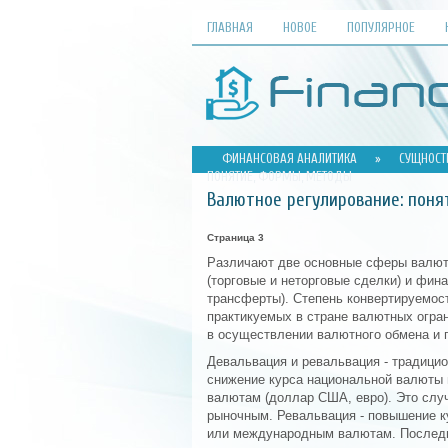
ГЛАВНАЯ
НОВОЕ
ПОПУЛЯРНОЕ
ФИНАНСОВАЯ АНАЛИТИКА
»
СУЩНОСТ
ПОНЯТИЕ, ФОРМЫ, МЕТОДЫ
Валютное регулирование: поня
Страница 3
Различают две основные сферы валютн
(торговые и неторговые сделки) и фин
трансферты). Степень конвертируемос
практикуемых в стране валютных огра
в осуществлении валютного обмена и п
Девальвация и ревальвация - традици
снижение курса национальной валюты
валютам (доллар США, евро). Это слу
рыночным. Ревальвация - повышение к
или международным валютам. Последни