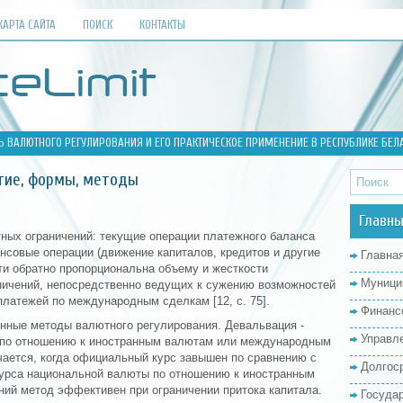
КАРТА САЙТА
ПОИСК
КОНТАКТЫ
Ь ВАЛЮТНОГО РЕГУЛИРОВАНИЯ И ЕГО ПРАКТИЧЕСКОЕ ПРИМЕНЕНИЕ В РЕСПУБЛИКЕ БЕЛ
тие, формы, методы
Главны
ых ограничений: текущие операции платежного баланса
ансовые операции (движение капиталов, кредитов и другие
Главна
ти обратно пропорциональна объему и жесткости
Муници
ничений, непосредственно ведущих к сужению возможностей
латежей по международным сделкам [12, с. 75].
Финанс
онные методы валютного регулирования. Девальвация -
Управл
 по отношению к иностранным валютам или международным
чается, когда официальный курс завышен по сравнению с
Долгос
урса национальной валюты по отношению к иностранным
й метод эффективен при ограничении притока капитала.
Госуда