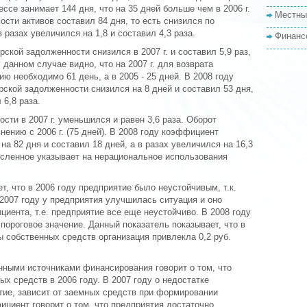
ссе занимает 144 дня, что на 35 дней больше чем в 2006 г.
Местны
сти активов составил 84 дня, то есть снизился по
 разах увеличился на 1,8 и составил 4,3 раза.
Финанс
кой задолженности снизился в 2007 г. и составил 5,9 раз,
 В данном случае видно, что на 2007 г. для возврата
ю необходимо 61 день, а в 2005 - 25 дней. В 2008 году
ской задолженности снизился на 8 дней и составил 53 дня,
 6,8 раза.
ти в 2007 г. уменьшился и равен 3,6 раза. Оборот
нению с 2006 г. (75 дней). В 2008 году коэффициент
а 82 дня и составил 18 дней, а в разах увеличился на 16,3
исленное указывает на нерациональное использования
, что в 2006 году предприятие было неустойчивым, т.к.
2007 году у предприятия улучшилась ситуация и оно
иента, т.е. предприятие все еще неустойчиво. В 2008 году
ороговое значение. Данный показатель показывает, что в
ы собственных средств организация привлекла 0,2 руб.
ными источниками финансирования говорит о том, что
х средств в 2006 году. В 2007 году о недостатке
ятие, зависит от заемных средств при формировании
ициент говорит о том, что предприятия достаточно