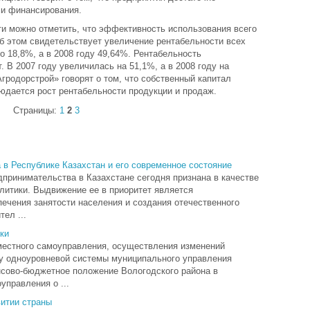
ми финансирования.
ти можно отметить, что эффективность использования всего
б этом свидетельствует увеличение рентабельности всех
ло 18,8%, а в 2008 году 49,64%. Рентабельность
. В 2007 году увеличилась на 51,1%, а в 2008 году на
родорстрой» говорят о том, что собственный капитал
юдается рост рентабельности продукции и продаж.
Страницы:
1
2
3
 в Республике Казахстан и его современное состояние
принимательства в Казахстане сегодня признана в качестве
литики. Выдвижение ее в приоритет является
печения занятости населения и создания отечественного
ел ...
ки
 местного самоуправления, осуществления изменений
у одноуровневой системы муниципального управления
сово-бюджетное положение Вологодского района в
правления о ...
витии страны