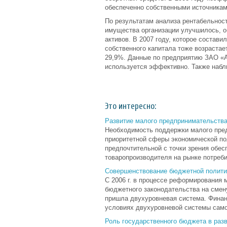
обеспеченно собственными источника
По результатам анализа рентабельнос
имущества организации улучшилось, о
активов. В 2007 году, которое состави
собственного капитала тоже возрастает
29,9%. Данные по предприятию ЗАО «Аг
используется эффективно. Также набл
Это интересно:
Развитие малого предпринимательства
Необходимость поддержки малого пред
приоритетной сферы экономической по
предпочтительной с точки зрения обес
товаропроизводителя на рынке потребит
Совершенствование бюджетной полити
С 2006 г. в процессе реформирования
бюджетного законодательства на смен
пришла двухуровневая система. Финан
условиях двухуровневой системы самоу
Роль государственного бюджета в раз