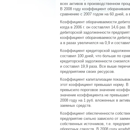
всех активов в производственном проце
В 2008 году коэффициент оборачиваемо
сравнению с 2007 годом на 60 дней, а в
Коэффициент оборачиваемости дебиторс
когда в 2006 г. он составлял 14,6 раз.
дебиторской задолженности предприяти
коэффициент оборачиваемости дебитор
а в разах увеличился на 0,9 и составил
Коэффициент кредиторской задолженнос
составил 100 дней, что больше по срав
кредиторской задолженности снизился н
и составил 19,9 раза. Все выше переч
предприятием своих ресурсов.
Коэффициент капитализации показывает
этот коэффициент превышал норму. В 
превысило пороговое значение коэффиц
значение коэффициента не превышает п
2008 году на 1 руб. вложенных в актив
заемных средств.
Коэффициент обеспеченности собствен
предприятие сильно зависело от заемны
собственных источников, т.е. предпри
оборотных средств. В 2008 году коэфф