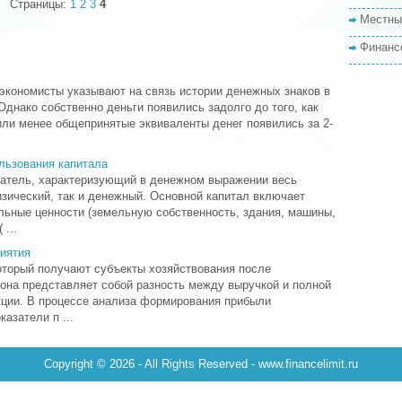
Страницы:
1
2
3
4
Местны
Финанс
экономисты указывают на связь истории денежных знаков в
днако собственно деньги появились задолго до того, как
ли менее общепринятые эквиваленты денег появились за 2-
льзования капитала
затель, характеризующий в денежном выражении весь
изический, так и денежный. Основной капитал включает
ьные ценности (земельную собственность, здания, машины,
...
иятия
который получают субъекты хозяйствования после
 она представляет собой разность между выручкой и полной
ции. В процессе анализа формирования прибыли
азатели п ...
Copyright © 2026 - All Rights Reserved - www.financelimit.ru