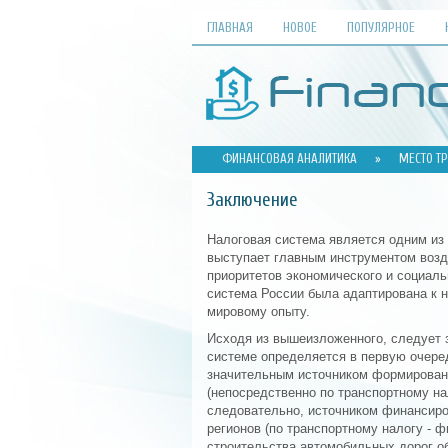
ГЛАВНАЯ
НОВОЕ
ПОПУЛЯРНОЕ
ФИНАНСОВАЯ АНАЛИТИКА
»
МЕСТО Т
Заключение
Налоговая система является одним из
выступает главным инструментом возд
приоритетов экономического и социаль
система России была адаптирована к 
мировому опыту.
Исходя из вышеизложенного, следует з
системе определяется в первую очеред
значительным источником формирован
(непосредственно по транспортному н
следовательно, источником финансиро
регионов (по транспортному налогу - 
строительства автомобильных дорог о