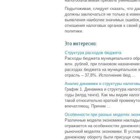
налогооблагаемая прибыль уменьшаетс
Подытоживая, следует сказать, что да
должны заключаться не только в измен
выявления наиболее значимых ошибок,
отношения налоговых органов к своей 
политики.
Это интересно:
Структура расходов бюджета
Расходы бюджета муниципального обра
млн. рублей, при плановом назначении
расходах бюджета на муниципальное 
отрасль – 37,8%. Исполнение бюд ...
Анализ динамики и структуры налогов
График 1. Динамика и структура налог
годы (млрд.тенге). Как мы видим нало
такой относительно краткий промежуто
впечатляющ. Причем ...
Особенности при разных моделях экон
Различные модели экономики накладыв
отражается на особенностях денежног
рыночной моделях экономики. В услов
денежному обороту были присущи след