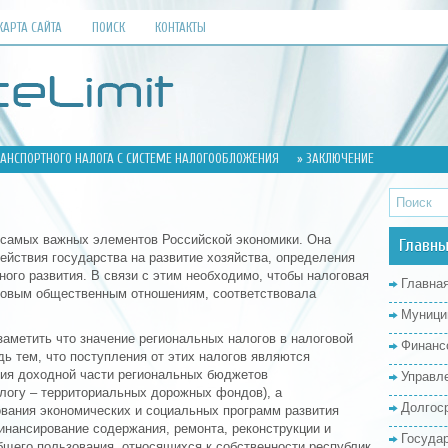
КАРТА САЙТА
ПОИСК
КОНТАКТЫ
РАНСПОРТНОГО НАЛОГА С СИСТЕМЕ НАЛОГООБЛОЖЕНИЯ
» ЗАКЛЮЧЕНИЕ
 самых важных элементов Российской экономики. Она
Главны
ействия государства на развитие хозяйства, определения
ного развития. В связи с этим необходимо, чтобы налоговая
Главна
новым общественным отношениям, соответствовала
Муници
аметить что значение региональных налогов в налоговой
Финанс
ь тем, что поступления от этих налогов являются
ия доходной части региональных бюджетов
Управл
алогу – территориальных дорожных фондов), а
Долгос
вания экономических и социальных программ развития
финансирование содержания, ремонта, реконструкции и
Госуда
бщего пользования, относящихся к собственности республик