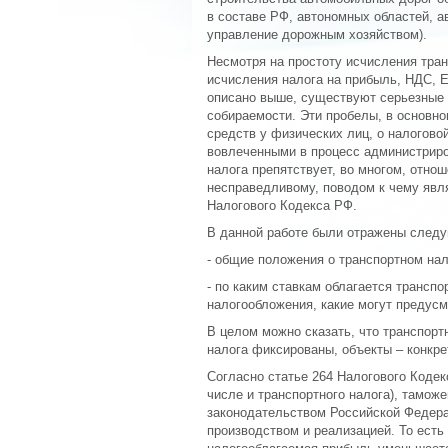
в составе РФ, автономных областей, ав
управление дорожным хозяйством).
Несмотря на простоту исчисления тра
исчисления налога на прибыль, НДС, Е
описано выше, существуют серьезные 
собираемости. Эти пробелы, в основн
средств у физических лиц, о налогово
вовлеченными в процесс администриро
налога препятствует, во многом, отно
несправедливому, поводом к чему явля
Налогового Кодекса РФ.
В данной работе были отражены след
- общие положения о транспортном нало
- по каким ставкам облагается транспо
налогообложения, какие могут предусм
В целом можно сказать, что транспорт
налога фиксированы, объекты – конкре
Согласно статье 264 Налогового Кодек
числе и транспортного налога), тамож
законодательством Российской Федера
производством и реализацией. То есть