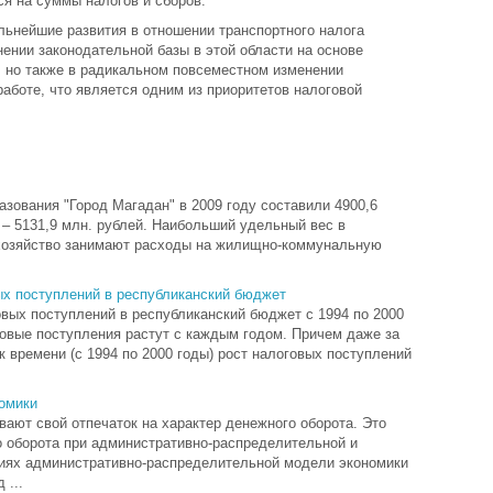
я на суммы налогов и сборов.
льнейшие развития в отношении транспортного налога
ении законодательной базы в этой области на основе
 но также в радикальном повсеместном изменении
работе, что является одним из приоритетов налоговой
зования "Город Магадан" в 2009 году составили 4900,6
 – 5131,9 млн. рублей. Наибольший удельный вес в
хозяйство занимают расходы на жилищно-коммунальную
ых поступлений в республиканский бюджет
овых поступлений в республиканский бюджет с 1994 по 2000
говые поступления растут с каждым годом. Причем даже за
к времени (с 1994 по 2000 годы) рост налоговых поступлений
омики
ают свой отпечаток на характер денежного оборота. Это
о оборота при административно-распределительной и
иях административно-распределительной модели экономики
 ...