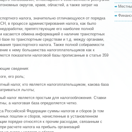
тономных округов, краев, областей, а также затрат на
Местны
Финанс
нспортного налога, значительно отличающуюся от порядка
СН, в процессе администрирования налога, как было
недоработки, препятствующие его наиболее полной
ом касаются обмена информацией о наличие транспортных
й базе по транспортным средствам и т.д. между органами,
вания транспортного налога. Также полной собираемости
шение к нему большинства налогоплательщиков как к
ются показатели налоговой базы прописанные в статье 359
ующие сведения:
ге, его роль;
ртный налог, кто является налогоплательщиком, какова база
атриваться льготы;
ный налог является простым для налогообложения. Ставки
тны, а налоговая база определяется четко.
са Российской Федерации суммы налогов и сборов (в том
енных пошлин и сборов, начисленные в установленном
ции порядке относятся к прочим расходам, связанным с
 при расчете налога на прибыль организаций