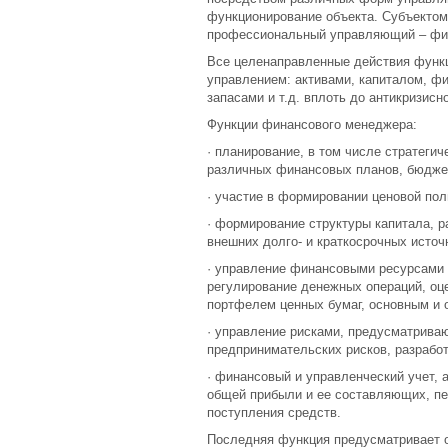
функционирование объекта. Субъектом
профессиональный управляющий – фи
Все целенаправленные действия функ
управлением: активами, капиталом, ф
запасами и т.д. вплоть до антикризисн
Функции финансового менеджера:
· планирование, в том числе стратеги
различных финансовых планов, бюджето
· участие в формировании ценовой пол
· формирование структуры капитала, р
внешних долго- и краткосрочных источ
· управление финансовыми ресурсами 
регулирование денежных операций, оце
портфелем ценных бумаг, основным и 
· управление рисками, предусматрива
предпринимательских рисков, разработ
· финансовый и управленческий учет, 
общей прибыли и ее составляющих, пе
поступления средств.
Последняя функция предусматривает о