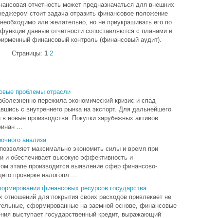
нансовая отчетность может предназначаться для внешних
неджером стоит задача отразить финансовое положение
 необходимо или желательно, но не приукрашивать его по
 функции данные отчетности сопоставляются с планами и
фирменный финансовый контроль (финансовый аудит).
Страницы:
1
2
овые проблемы отрасли
зболезненно пережила экономический кризис и спад
вшись с внутреннего рынка на экспорт. Для дальнейшего
 в новые производства. Покупки зарубежных активов
нан ...
очного анализа
позволяет максимально экономить силы и время при
и и обеспечивает высокую эффективность и
этом этапе производится выявление сфер финансово-
го проверке налогопл ...
 формировании финансовых ресурсов государства
х отношений для покрытия своих расходов привлекает не
тельные, сформированные на заемной основе, финансовые
ения выступает государственный кредит, выражающий