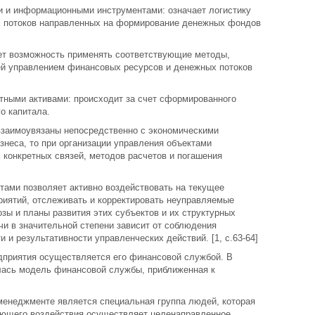
 и информационными инструментами: означает логистику
 потоков направленных на формирование денежных фондов
ает возможность применять соответствующие методы,
ей управлением финансовых ресурсов и денежных потоков
отными активами: происходит за счет сформированного
о капитала.
взаимоувязаны непосредственно с экономическими
неса, то при организации управления объектами
 конкретных связей, методов расчетов и погашения
тами позволяет активно воздействовать на текущее
риятий, отслеживать и корректировать неуправляемые
озы и планы развития этих субъектов и их структурных
чи в значительной степени зависит от соблюдения
 и результативности управленческих действий. [1, с.63-64]
дприятия осуществляется его финансовой службой. В
лась модель финансовой службы, приближенная к
енеджменте является специальная группа людей, которая
ющего воздействия осуществляет целенаправленное