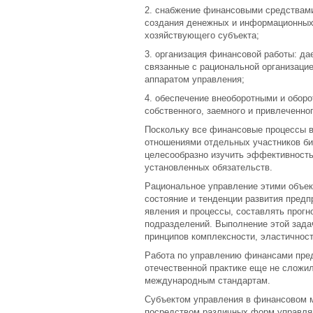
2. снабжение финансовыми средствами
создания денежных и информационных
хозяйствующего субъекта;
3. организация финансовой работы: д
связанные с рациональной организаци
аппаратом управления;
4. обеспечение внеоборотными и обор
собственного, заемного и привлеченног
Поскольку все финансовые процессы 
отношениями отдельных участников биз
целесообразно изучить эффективность
установленных обязательств.
Рациональное управление этими объек
состояние и тенденции развития предп
явления и процессы, составлять прогн
подразделений. Выполнение этой зада
принципов комплексности, эластичности
Работа по управлению финансами пре
отечественной практике еще не сложи
международным стандартам.
Субъектом управления в финансовом м
посредством различных форм управля