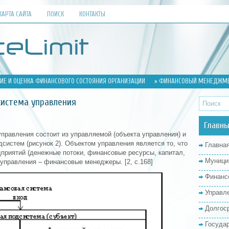
КАРТА САЙТА
ПОИСК
КОНТАКТЫ
ИЕ И ОЦЕНКА ФИНАНСОВОГО СОСТОЯНИЯ ОРГАНИЗАЦИИ
» ФИНАНСОВЫЙ МЕНЕДЖМЕН
истема управления
Главны
правления состоит из управляемой (объекта управления) и
систем (рисунок 2). Объектом управления является то, что
Главна
приятий (денежные потоки, финансовые ресурсы, капитал,
Муници
управления – финансовые менеджеры. [2, с.168]
Финанс
Управл
Долгос
Госуда