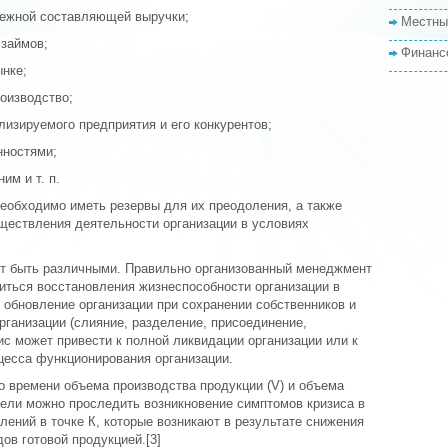
нежной составляющей выручки;
Местны
 займов;
Финанс
ынке;
роизводство;
лизируемого предприятия и его конкурентов;
нностями;
им и т. п.
необходимо иметь резервы для их преодоления, а также
ществления деятельности организации в условиях
ут быть различными. Правильно организованный менеджмент
иться восстановления жизнеспособности организации в
 обновление организации при сохранении собственников и
рганизации (слияние, разделение, присоединение,
ис может привести к полной ликвидации организации или к
цесса функционирования организации.
во времени объема производства продукции (V) и объема
дели можно проследить возникновение симптомов кризиса в
лений в точке К, которые возникают в результате снижения
ов готовой продукцией.[3]