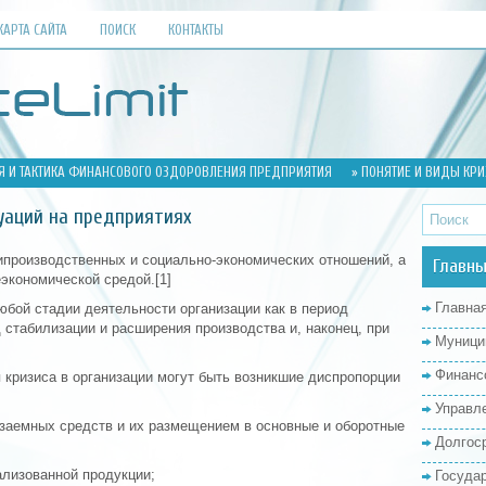
КАРТА САЙТА
ПОИСК
КОНТАКТЫ
ИЯ И ТАКТИКА ФИНАНСОВОГО ОЗДОРОВЛЕНИЯ ПРЕДПРИЯТИЯ
» ПОНЯТИЕ И ВИДЫ КР
уаций на предприятиях
рипроизводственных и социально-экономических отношений, а
Главны
экономической средой.[1]
Главна
юбой стадии деятельности организации как в период
д стабилизации и расширения производства и, наконец, при
Муници
Финанс
 кризиса в организации могут быть возникшие диспропорции
Управл
 заемных средств и их размещением в основные и оборотные
Долгос
ализованной продукции;
Госуда