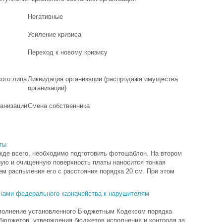
Негативные
Усиление кризиса
Переход к новому кризису
кого лица
Ликвидация организации (распродажа имущества
организации)
ганизации
Смена собственника
ты
жде всего, необходимо подготовить фотошаблон. На втором
ную и очищенную поверхность платы наносится тонкая
ем распыления его с расстояния порядка 20 см. При этом
нами федерального казначейства к нарушителям
олнение установленного Бюджетным Кодексом порядка
 бюджетов, утверждения бюджетов исполнения и контроля за