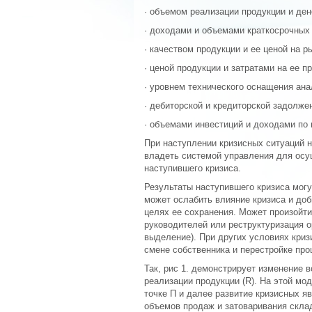
· объемом реализации продукции и де
· доходами и объемами краткосрочных
· качеством продукции и ее ценой на р
· ценой продукции и затратами на ее п
· уровнем технического оснащения ана
· дебиторской и кредиторской задолже
· объемами инвестиций и доходами по н
При наступлении кризисных ситуаций 
владеть системой управления для осу
наступившего кризиса.
Результаты наступившего кризиса мог
может ослабить влияние кризиса и доб
целях ее сохранения. Может произойти
руководителей или реструктуризация о
выделение). При других условиях криз
смене собственника и перестройке про
Так, рис 1. демонстрирует изменение 
реализации продукции (R). На этой мо
точке П и далее развитие кризисных яв
объемов продаж и затоваривания склад