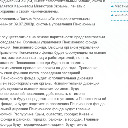
идическим лицом, имеет самостоятельный баланс, счета в
еляется Кабинетом Министров Украины, печать с
Местны
 Украины и своим наименованием.
Финанс
оложениями Закона Украины «Об общеобязательном
нии» от 09.07.2003р. система управления Пенсионным
 осуществляться на основе паритетности представителями
аботодателей. Органами управления Пенсионного фонда
рекция Пенсионного фонда. Высшим органом управления
 Правление Пенсионного фонда будет формующим на основе
тва, застрахованных лиц и работодателей, по пять
равление Пенсионного фонда будет возглавлять
ся из членов правления сроком на два года. Правление
ь свои функции путем проведения заседаний.
 Пенсионного фонда будет исполнительная дирекция
 ей территориальные органы. Исполнительная дирекция
 действующим исполнительным органом, будет
нение решений правления, действовать от имени
ядке, что будут определяться его уставом и Положением об
 фонда, и будет подотчетна правлению Пенсионного фонда.
льной дирекции Пенсионного фонда будут главные
номной Республике Крым, областях, городах Киеве и
фонда в районах, городах, районах, в городах. Главные
 фонда будут юридическими лицами, будут иметь