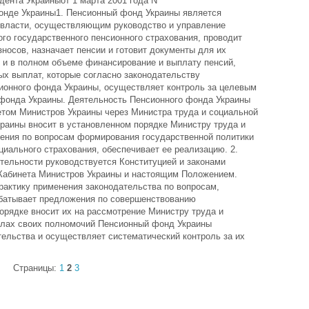
нта Украиныот 1 марта 2001 года N
де Украины1. Пенсионный фонд Украины является
 власти, осуществляющим руководство и управление
го государственного пенсионного страхования, проводит
зносов, назначает пенсии и готовит документы для их
 и в полном объеме финансирование и выплату пенсий,
ых выплат, которые согласно законодательству
ионного фонда Украины, осуществляет контроль за целевым
фонда Украины. Деятельность Пенсионного фонда Украины
етом Министров Украины через Министра труда и социальной
раины вносит в установленном порядке Министру труда и
ения по вопросам формирования государственной политики
циального страхования, обеспечивает ее реализацию. 2.
тельности руководствуется Конституцией и законами
 Кабинета Министров Украины и настоящим Положением.
актику применения законодательства по вопросам,
абатывает предложения по совершенствованию
орядке вносит их на рассмотрение Министру труда и
елах своих полномочий Пенсионный фонд Украины
тельства и осуществляет систематический контроль за их
Страницы:
1
2
3