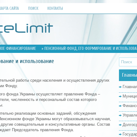
КАРТА САЙТА
ПОИСК
КОНТАКТЫ
ОЕ ФИНАНСИРОВАНИЕ
» ПЕНСИОННЫЙ ФОНД, ЕГО ФОРМИРОВАНИЕ И ИСПОЛЬЗОВА
вание и использование
Главны
тельной работы среди населения и осуществления других
ми Фонду.
Главна
ого фонда Украины осуществляет правление Фонда –
Муници
тели, численность и персональный состав которого
ы.
Финанс
тельно реализации основных заданий, обсуждения
Управл
Пенсионном фонде Украины могут образовываться научная,
 другие совещательные и консультативные органы. Состав
Долгос
ерждает Председатель правления Фонда.
Госуда