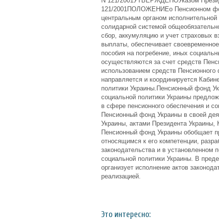
N 121/2001УТВЕРЖДЕНОУказом Президе
121/2001ПОЛОЖЕНИЕо Пенсионном фон
центральным органом исполнительной
солидарной системой общеобязательно
сбор, аккумуляцию и учет страховых в
выплаты, обеспечивает своевременное
пособия на погребение, иных социальн
осуществляются за счет средств Пенс
использованием средств Пенсионного 
направляется и координируется Кабин
политики Украины.Пенсионный фонд Ук
социальной политики Украины предлож
в сфере пенсионного обеспечения и со
Пенсионный фонд Украины в своей дея
Украины, актами Президента Украины,
Пенсионный фонд Украины обобщает пр
относящимся к его компетенции, разр
законодательства и в установленном п
социальной политики Украины. В пред
организует исполнение актов законода
реализацией.
Это интересно: