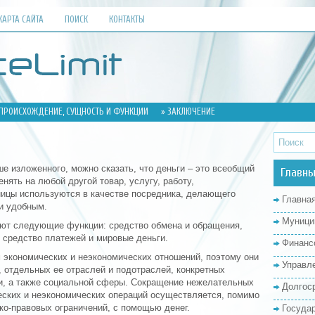
КАРТА САЙТА
ПОИСК
КОНТАКТЫ
 ПРОИСХОЖДЕНИЕ, СУЩНОСТЬ И ФУНКЦИИ
» ЗАКЛЮЧЕНИЕ
ше изложенного, можно сказать, что деньги – это всеобщий
Главны
нять на любой другой товар, услугу, работу,
ицы используются в качестве посредника, делающего
Главна
и удобным.
Муници
яют следующие функции: средство обмена и обращения,
 средство платежей и мировые деньги.
Финанс
экономических и неэкономических отношений, поэтому они
Управл
 отдельных ее отраслей и подотраслей, конкретных
и, а также социальной сферы. Сокращение нежелательных
Долгос
еских и неэкономических операций осуществляется, помимо
ко-правовых ограничений, с помощью денег.
Госуда