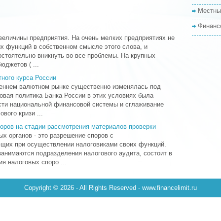
Местны
Финанс
величины предприятия. На очень мелких предприятиях не
х функций в собственном смысле этого слова, и
стоятельно вникнуть во все проблемы. На крупных
юджетов ( ...
ного курса России
треннем валютном рынке существенно изменялась под
овая политика Банка России в этих условиях была
сти национальной финансовой системы и сглаживание
вого кризи ...
поров на стадии рассмотрения материалов проверки
ых органов - это разрешение споров с
щих при осуществлении налоговиками своих функций.
занимаются подразделения налогового аудита, состоит в
я налоговых споро ...
Copyright © 2026 - All Rights Reserved - www.financelimit.ru