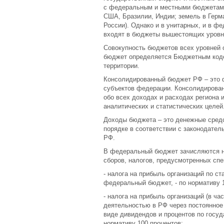
с федеральным и местными бюджетами
США, Бразилии, Индии; земель в Герма
России). Однако и в унитарных, и в 
входят в бюджеты вышестоящих уровн
Совокупность бюджетов всех уровней
бюджет определяется Бюджетным коде
территории.
Консолидированный бюджет РФ – это 
субъектов федерации. Консолидирова
обо всех доходах и расходах региона 
аналитических и статистических целей
Доходы бюджета – это денежные средс
порядке в соответствии с законодател
РФ.
В федеральный бюджет зачисляются н
сборов, налогов, предусмотренных с
- налога на прибыль организаций по ст
федеральный бюджет, - по нормативу 1
- налога на прибыль организаций (в ча
деятельностью в РФ через постоянное 
виде дивидендов и процентов по госу
нормативу 100 процентов;