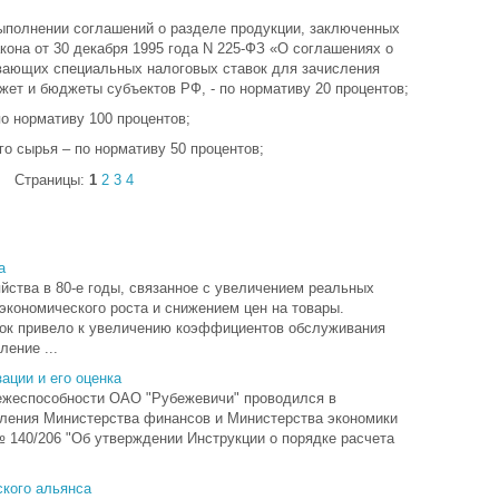
выполнении соглашений о разделе продукции, заключенных
кона от 30 декабря 1995 года N 225-ФЗ «О соглашениях о
вающих специальных налоговых ставок для зачисления
ет и бюджеты субъектов РФ, - по нормативу 20 процентов;
по нормативу 100 процентов;
го сырья – по нормативу 50 процентов;
Страницы:
1
2
3
4
а
йства в 80-е годы, связанное с увеличением реальных
 экономического роста и снижением цен на товары.
вок привело к увеличению коэффициентов обслуживания
ение ...
ации и его оценка
ежеспособности ОАО "Рубежевичи" проводился в
вления Министерства финансов и Министерства экономики
 № 140/206 "Об утверждении Инструкции о порядке расчета
кого альянса