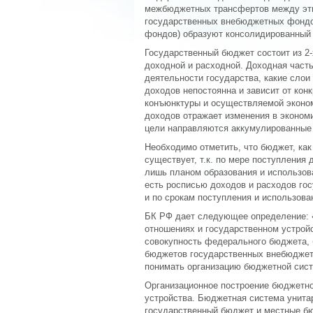
межбюджетных трансфертов между эт
государственных внебюджетных фондо
фондов) образуют консолидированный
Государственный бюджет состоит из 2
доходной и расходной. Доходная часть
деятельности государства, какие слои
доходов непостоянна и зависит от кон
конъюнктуры и осуществляемой эконо
доходов отражает изменения в экономи
цели направляются аккумулированные 
Необходимо отметить, что бюджет, как
существует, т.к. по мере поступления
лишь планом образования и использов
есть росписью доходов и расходов госу
и по срокам поступления и использова
БК РФ дает следующее определение: 
отношениях и государственном устрой
совокупность федерального бюджета,
бюджетов государственных внебюджет
понимать организацию бюджетной сист
Организационное построение бюджетно
устройства. Бюджетная система унитар
государственный бюджет и местные б