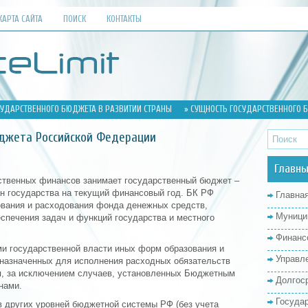
КАРТА САЙТА
ПОИСК
КОНТАКТЫ
СУДАРСТВЕННОГО БЮДЖЕТА В РАЗВИТИИ СТРАНЫ
» СУЩНОСТЬ ГОСУДАРСТВЕННОГО 
юджета Российской Федерации
Главны
ственных финансов занимает государственный бюджет –
н государства на текущий финансовый год. БК РФ
Главна
вания и расходования фонда денежных средств,
Муници
спечения задач и функций государства и местного
Финанс
и государственной власти иных форм образования и
Управл
назначенных для исполнения расходных обязательств
я, за исключением случаев, установленных Бюджетным
Долгос
нами.
Госуда
 других уровней бюджетной системы РФ (без учета