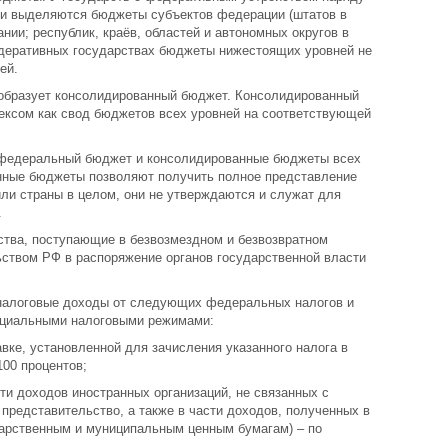
 выделяются бюджеты субъектов федерации (штатов в
нии; республик, краёв, областей и автономных округов в
федеративных государствах бюджеты нижестоящих уровней не
ей.
 образует консолидированный бюджет. Консолидированный
ксом как свод бюджетов всех уровней на соответствующей
федеральный бюджет и консолидированные бюджеты всех
нные бюджеты позволяют получить полное представление
или страны в целом, они не утверждаются и служат для
.
тва, поступающие в безвозмездном и безвозвратном
ьством РФ в распоряжение органов государственной власти
алоговые доходы от следующих федеральных налогов и
пециальными налоговыми режимами:
авке, установленной для зачисления указанного налога в
00 процентов;
сти доходов иностранных организаций, не связанных с
представительство, а также в части доходов, полученных в
дарственным и муниципальным ценным бумагам) – по