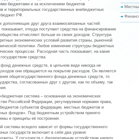
ими бюджетами и за исключением бюджетов
Местны
в и территориальных государственных внебюджетных
 бюджет РФ.
Финанс
-х дополняющих друг друга взаимосвязанных частей:
 показывает, откуда поступают средства на финансирование
 общества отчисляют больше из своих доходов. Структура
кретных экономических условий развития страны, рыночной
мической политики. Любое изменение структуры бюджетных
ческих процессах. Расходная часть показывает, на какие
государством средства.
 фонд денежных средств, в цельном виде никогда не
 доходов они обращаются на покрытие расходов. Он является
ания общегосударственного фонда денежных средств, то
дарства, согласованных друг с другом, как по объему, так
ния.
«бюджетная система – основанная на экономических
стве Российской Федерации, регулируемая нормами права,
 бюджетов субъектов федерации, местных бюджетов и
ных фондов». Под бюджетным устройством принято
емы и принципы её построения.
й системы всецело зависит от формы государственного
ных государств включает в себя два уровня:
юджеты. У государств с федеративным устройством наряду