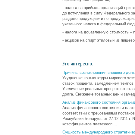
- налога на прибыль организаций при 
до вступления в силу Федерального за
разделе продукции» и не предусматри
указанного налога в федеральный бюдж
- налога на добавленную стоимость – 
- акцизов на спирт этиловый из пищево
Это интересно:
Причины возникновения внешнего долг
Ухудшение конъюнктуры мирового хозя
ставок процента, замед­лением темпов
Увеличение реальных процентных ста
долга. Снижение товарных цен и замедл
Анализ финансового состояния организ
Анализ финансового состояния и плат
соответствии с требованиями постано
Республики Беларусь от 27.12.2011 г.
коэффициентов платежесп ...
Сущность международного стратегичес