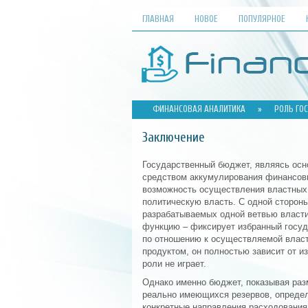
ГЛАВНАЯ
НОВОЕ
ПОПУЛЯРНОЕ
ФИНАНСОВАЯ АНАЛИТИКА
»
РОЛЬ ГО
Заключение
Государственный бюджет, являясь ос
средством аккумулирования финансовы
возможность осуществления властных 
политическую власть. С одной сторон
разрабатываемых одной ветвью власти
функцию – фиксирует избранный госу
по отношению к осуществляемой влас
продуктом, он полностью зависит от и
роли не играет.
Однако именно бюджет, показывая ра
реально имеющихся резервов, определ
конкретные направления расходования