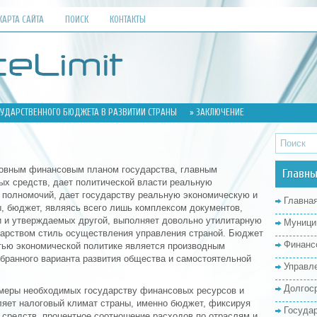
КАРТА САЙТА
ПОИСК
КОНТАКТЫ
СУДАРСТВЕННОГО БЮДЖЕТА В РАЗВИТИИ СТРАНЫ
» ЗАКЛЮЧЕНИЕ
новным финансовым планом государства, главным
Главны
х средств, дает политической власти реальную
полномочий, дает государству реальную экономическую и
Главна
ы, бюджет, являясь всего лишь комплексом документов,
 и утверждаемых другой, выполняет довольно утилитарную
Муници
дарством стиль осуществления управления страной. Бюджет
Финанс
тью экономической политике является производным
збранного варианта развития общества и самостоятельной
Управл
Долгос
змеры необходимых государству финансовых ресурсов и
яет налоговый климат страны, именно бюджет, фиксируя
Госуда
 средств, процентное соотношение расходов по отраслям и