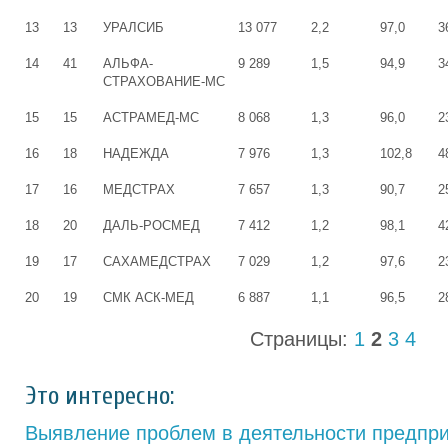
13
13
УРАЛСИБ
13 077
2,2
97,0
3
14
41
АЛЬФА-
9 289
1,5
94,9
3
СТРАХОВАНИЕ-МС
15
15
АСТРАМЕД-МС
8 068
1,3
96,0
2
16
18
НАДЕЖДА
7 976
1,3
102,8
4
17
16
МЕДСТРАХ
7 657
1,3
90,7
2
18
20
ДАЛЬ-РОСМЕД
7 412
1,2
98,1
4
19
17
САХАМЕДСТРАХ
7 029
1,2
97,6
2
20
19
СМК АСК-МЕД
6 887
1,1
96,5
2
Страницы:
1
2
3
4
Это интересно:
Выявление проблем в деятельности предпр