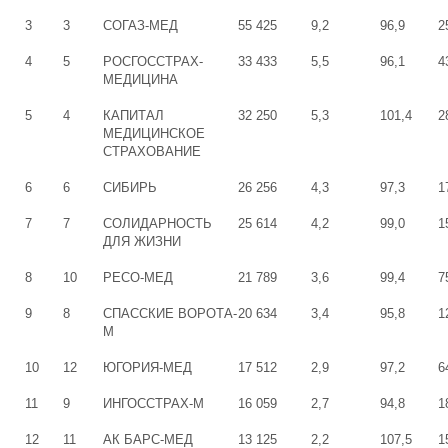
3
3
СОГАЗ-МЕД
55 425
9,2
96,9
2
4
5
РОСГОССТРАХ-
33 433
5,5
96,1
4
МЕДИЦИНА
5
4
КАПИТАЛ
32 250
5,3
101,4
2
МЕДИЦИНСКОЕ
СТРАХОВАНИЕ
6
6
СИБИРЬ
26 256
4,3
97,3
1
7
7
СОЛИДАРНОСТЬ
25 614
4,2
99,0
1
ДЛЯ ЖИЗНИ
8
10
РЕСО-МЕД
21 789
3,6
99,4
7
9
8
СПАССКИЕ ВОРОТА-
20 634
3,4
95,8
1
М
10
12
ЮГОРИЯ-МЕД
17 512
2,9
97,2
6
11
9
ИНГОССТРАХ-М
16 059
2,7
94,8
1
12
11
АК БАРС-МЕД
13 125
2,2
107,5
1