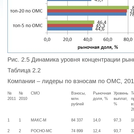
Рис. 2.5 Динамика уровня концентрации ры
Таблица 2.2
Компании – лидеры по взносам по ОМС, 201
№
№
СМО
Взносы,
Рыночная
Уровень
Т
2011
2010
млн.
доля, %
выплат,
п
рублей
%
в
2
1
1
МАКС-М
84 337
14,0
97,3
1
2
2
РОСНО-МС
74 899
12,4
93,7
3