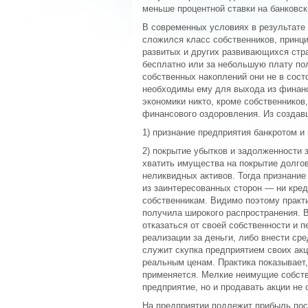
меньше процентной ставки на банковски
В современных условиях в результате
сложился класс собственников, принц
развитых и других развивающихся стра
бесплатно или за небольшую плату пол
собственных накоплений они не в сост
необходимы ему для выхода из финанс
экономики никто, кроме собственников
финансового оздоровления. Из создав
1) признание предприятия банкротом и
2) покрытие убытков и задолженности 
хватить имущества на покрытие долгов
неликвидных активов. Тогда признание
из заинтересованных сторон — ни кред
собственникам. Видимо поэтому практи
получила широкого распространения. 
отказаться от своей собственности и
реализации за деньги, либо внести ср
служит скупка предприятием своих акц
реальным ценам. Практика показывает,
применяется. Мелкие неимущие собств
предприятие, но и продавать акции не 
На предприятии подлежит прибыль пос