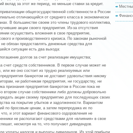
й вклад за этот же период, но меньше ставки за кредит.
Местны
 приватизации общегосударственной собственности в России
Финанс
ипиально отличающийся от среднего класса в экономически
нах. В большинстве своем это члены трудового коллектива,
учившие акции своего предприятия. Из-за отсутствия
оянии осуществить вложения в свое предприятие,
ового и производственного кризиса. По законам рыночной
, не обязан предоставлять денежные средства для
шейся ситуации есть два выхода:
 погашение долгов за счет реализации имущества;
за счет средств собственников. В первом случае может не
, или же оно состоит из трудно реализуемых или
 предприятия банкротом не доставит удовольствия никому
иторам, ни работникам предприятия, ни государству, ни
ка признания предприятия банкротом в России пока не
Во втором случае собственники либо должны добровольно
 передать акции своему предприятию для последующих своих
едства на покрытие убытков и задолженности. Вариантом
ий по бросовым ценам, а затем перепродажа их по
 что, и этот вариант финансового оздоровления не
енники не располагают средствами для «влияния» в свое
спешат, несмотря на то, что получают дивидендов.
ле уплаты налогов и выплаты дивидендов. Из этой прибыли