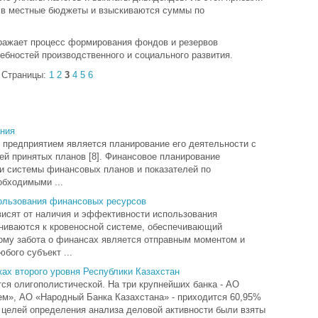
 в местные бюджеты и взыскиваются суммы по
ражает процесс формирования фондов и резервов
бностей производственного и социального развития.
Страницы:
1
2
3
4
5
6
ания
 предприятием является планирование его деятельности с
й принятых планов [8]. Финансовое планирование
ки системы финансовых планов и показателей по
обходимыми ...
ользования финансовых ресурсов
висят от наличия и эффективности использования
ниваются к кровеносной системе, обеспечивающий
ому забота о финансах является отправным моментом и
бого субъект ...
ках второго уровня Республики Казахстан
ся олигополистической. На три крупнейших банка - АО
м», АО «Народный Банка Казахстана» - приходится 60,95%
 целей определения анализа деловой активности были взяты