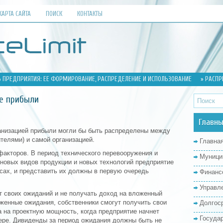
КАРТА САЙТА
ПОИСК
КОНТАКТЫ
 ПРЕДПРИЯТИЯ: ЕЕ ФОРМИРОВАНИЕ, РАСПРЕДЕЛЕНИЕ И ИСПОЛЬЗОВАНИЕ
» РАСПР
ие прибыли
Главны
анизацией прибыли могли бы быть распределены между
телями) и самой организацией.
Главна
факторов. В период технического перевооружения и
Муници
 новых видов продукции и новых технологий предприятие
сах, и представить их должны в первую очередь
Финанс
Управл
от своих ожиданий и не получать доход на вложенный
оженные ожидания, собственники смогут получить свои
Долгос
 на проектную мощность, когда предприятие начнет
Госуда
ере. Дивиденды за период ожидания должны быть не