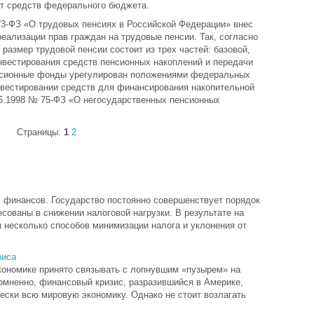
т средств федерального бюджета.
73-ФЗ «О трудовых пенсиях в Российской Федерации» внес
реализации прав граждан на трудовые пенсии. Так, согласно
размер трудовой пенсии состоит из трех частей: базовой,
нвестирования средств пенсионных накоплений и передачи
енсионные фонды урегулирован положениями федеральных
инвестировании средств для финансирования накопительной
05.1998 № 75-ФЗ «О негосударственных пенсионных
Страницы:
1
2
х финансов. Государство постоянно совершенствует порядок
сованы в снижении налоговой нагрузки. В результате на
 несколько способов минимизации налога и уклонения от
зиса
экономике принято связывать с лопнувшим «пузырем» на
мненно, финансовый кризис, разразившийся в Америке,
чески всю мировую экономику. Однако не стоит возлагать