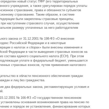
 определен новый статус ПФР (его территориальных
венного учреждения, а также урегулирован порядок уплаты
нсионное страхование, права и обязанности субъектов
сионному страхованию. Таким образом, в системе
Федерации были закреплены страховые принципы,
 при наступлении страхового случая, осуществление
нальном размеру уплаченных за него работодателем
ого закона от 31.12.2001 № 198-ФЗ «О внесении
кодекс Российской Федерации и в некоторые
ерации о налогах и сборах» были внесены изменения и
йской Федерации в части выведения страховых взносов на
из состава единого социального налога (ЕСН). При этом
 подлежащая уплате в федеральный бюджет, уменьшается
енных страховых взносов, путем применения налогового
ательство в области пенсионного обеспечения граждан
аждан и лиц без гражданства.
твие два федеральных закона, регламентирующих условия и
ий.
15.12.2001 № 166-ФЗ «О государственном пенсионном
 установлены основания возникновения права на пенсию по
чению и порядок ее установления, финансирование которых