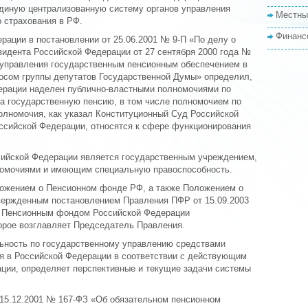
диную централизованную систему органов управления
Местны
 страхования в РФ.
Финанс
рации в постановлении от 25.06.2001 № 9-П «По делу о
зидента Российской Федерации от 27 сентября 2000 года №
 управления государственным пенсионным обеспечением в
росом группы депутатов Государственной Думы» определил,
ерации наделен публично-властными полномочиями по
на государственную пенсию, в том числе полномочием по
олномочия, как указал Конституционный Суд Российской
ссийской Федерации, относятся к сфере функционирования
сийской Федерации является государственным учреждением,
омочиями и имеющим специальную правоспособность.
оложением о Пенсионном фонде РФ, а также Положением о
вержденным постановлением Правления ПФР от 15.09.2003
во Пенсионным фондом Российской Федерации
орое возглавляет Председатель Правления.
ьность по государственному управлению средствами
ия в Российской Федерации в соответствии с действующим
ции, определяет перспективные и текущие задачи системы
15.12.2001 № 167-ФЗ «Об обязательном пенсионном