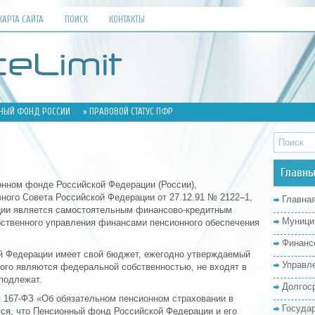
КАРТА САЙТА
ПОИСК
КОНТАКТЫ
НЫЙ ФОНД РОССИИ
» ПРАВОВОЙ СТАТУС ПФР
Главны
онном фонде Российской Федерации (России),
ного Совета Российской Федерации от 27.12.91 № 2122–1,
Главна
ии является самостоятельным финансово-кредитным
Муници
рственного управления финансами пенсионного обеспечения
Финанс
й Федерации имеет свой бюджет, ежегодно утверждаемый
Управл
ого являются федеральной собственностью, не входят в
подлежат.
Долгос
 167-ФЗ «Об обязательном пенсионном страховании в
Госуда
ся, что Пенсионный фонд Российской Федерации и его