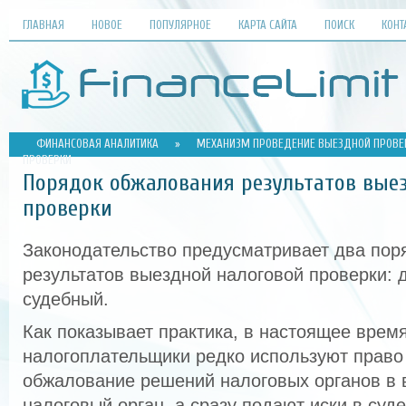
ГЛАВНАЯ
НОВОЕ
ПОПУЛЯРНОЕ
КАРТА САЙТА
ПОИСК
КОНТ
ФИНАНСОВАЯ АНАЛИТИКА
»
МЕХАНИЗМ ПРОВЕДЕНИЕ ВЫЕЗДНОЙ ПРОВЕР
ПРОВЕРКИ
Порядок обжалования результатов вые
проверки
Законодательство предусматривает два пор
результатов выездной налоговой проверки: 
судебный.
Как показывает практика, в настоящее врем
налогоплательщики редко используют право
обжалование решений налоговых органов в
налоговый орган, а сразу подают иски в суд