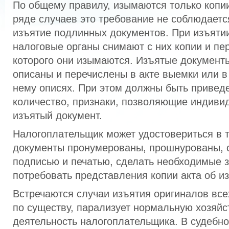
По общему правилу, изымаются только копи
ряде случаев это требование не соблюдаетс
изъятие подлинных документов. При изъяти
налоговые органы снимают с них копии и пе
которого они изымаются. Изъятые документ
описаны и перечислены в акте выемки или в
нему описях. При этом должны быть привед
количество, признаки, позволяющие индиви
изъятый документ.
Налогоплательщик может удостовериться в т
документы пронумерованы, прошнурованы, с
подписью и печатью, сделать необходимые з
потребовать представления копии акта об и
Встречаются случаи изъятия оригиналов всех
по существу, парализует нормальную хозяй
деятельность налогоплательщика. В судебн