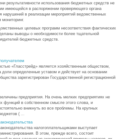
пени результативности использования бюджетных средств не
нии имеющейся в распоряжении проверяющего органа
я нарушений в реализации мероприятий ведомственных
 мониторинг.
домственных целевых программ несоответствия фактических
сделаны выводы о необходимости более тщательной
орядителей бюджетных средств.
ополучателем
остью «Гласстрейд» является хозяйственным обществом,
а доли определенные уставом и действует на основании
общества зарегистрирован Государственной регистрационной
величины предприятия. На очень мелких предприятиях не
х функций в собственном смысле этого слова, и
стоятельно вникнуть во все проблемы. На крупных
юджетов ( ...
законодательства
законодательства налогоплательщиками выступает
министрирования. В этом, прежде всего, состоит
акой вывод следует из экономической природы налогов, их