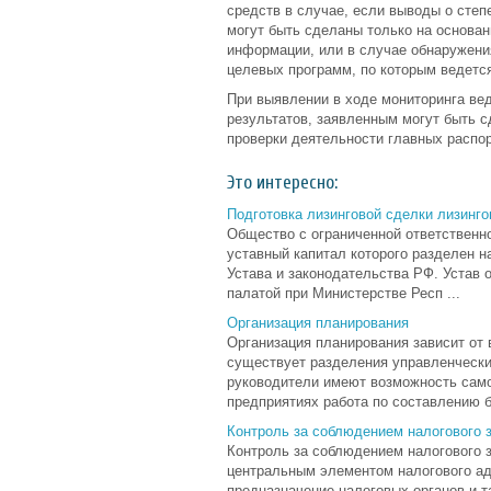
средств в случае, если выводы о сте
могут быть сделаны только на основа
информации, или в случае обнаружени
целевых программ, по которым ведется
При выявлении в ходе мониторинга ве
результатов, заявленным могут быть 
проверки деятельности главных расп
Это интересно:
Подготовка лизинговой сделки лизинг
Общество с ограниченной ответственн
уставный капитал которого разделен н
Устава и законодательства РФ. Устав 
палатой при Министерстве Респ ...
Организация планирования
Организация планирования зависит от 
существует разделения управленчески
руководители имеют возможность само
предприятиях работа по составлению б
Контроль за соблюдением налогового 
Контроль за соблюдением налогового 
центральным элементом налогового ад
предназначение налоговых органов и т