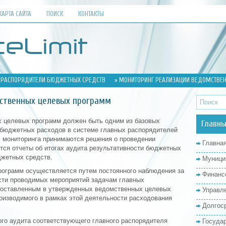
КАРТА САЙТА
ПОИСК
КОНТАКТЫ
 РАСПОРЯДИТЕЛИ БЮДЖЕТНЫХ СРЕДСТВ
» МОНИТОРИНГ РЕАЛИЗАЦИИ ВЕДОМСТВЕ
ственных целевых программ
х целевых программ должен быть одним из базовых
Главны
 бюджетных расходов в системе главных распорядителей
 мониторинга принимаются решения о проведении
Главна
ся отчеты об итогах аудита результативности бюджетных
джетных средств.
Муници
рограмм осуществляется путем постоянного наблюдения за
Финанс
сти проводимых мероприятий задачам главных
поставленным в утвержденных ведомственных целевых
Управл
оизводимого в рамках этой деятельности расходования
Долгос
го аудита соответствующего главного распорядителя
Госуда