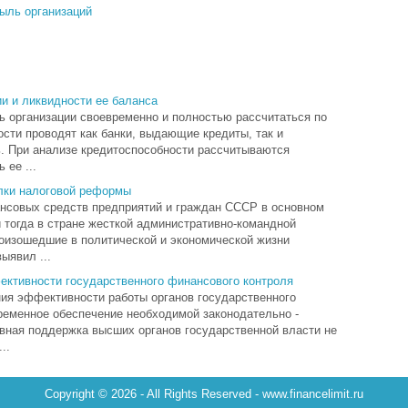
ыль организаций
и и ликвидности ее баланса
ь организации своевременно и полностью рассчитаться по
ости проводят как банки, выдающие кредиты, так и
ь. При анализе кредитоспособности рассчитываются
 ее ...
ылки налоговой реформы
нсовых средств предприятий и граждан СССР в основном
тогда в стране жесткой административно-командной
оизошедшие в политической и экономической жизни
выявил ...
ктивности государственного финансового контроля
ия эффективности работы органов государственного
ременное обеспечение необходимой законодательно -
ивная поддержка высших органов государственной власти не
..
Copyright © 2026 - All Rights Reserved - www.financelimit.ru