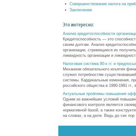
Совершенствование налога на приб
Заключение
Это интересно:
Анализ кредитоспособности организаци
Кредитоспособность — это способност
своим дол­гам. Анализ кредитоспособн
организации, стремящиеся их получит
ликвидность организации и ликвидность
Налоговая система 90-х гг. и предпос
Механизм обязательного изъятия фина
служил потребностям существовавшей 
системы. Кардинальные изменения, пр
российского общества в 1990-1991 гг., 
Актуальные проблемы повышения эффе
Одним из важнейших условий повышен
финансового контроля является своев
нормативной базой, а также конструкт
на словах, а на деле. Ведь до сих пор .