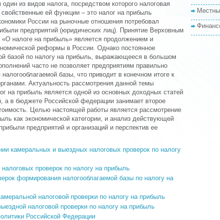
 один из видов налога, посредством которого налоговая
Местны
 свойственные ей функции – это налог на прибыль
экономики России на рыночные отношения потребовал
Финанс
ибыли предприятий (юридических лиц). Принятие Верховным
 «О налоге на прибыль» является продолжением и
номической реформы в России. Однако постоянное
ой базой по налогу на прибыль, выражающееся в большом
ополнений часто не позволяет предприятиям правильно
 налогооблагаемой базы, что приводит в конечном итоге к
органами. Актуальность рассмотрения данной темы
ог на прибыль является одной из основных доходных статей
, а в бюджете Российской федерации занимает второе
тоимость. Целью настоящей работы является рассмотрение
быль как экономической категории, и анализ действующей
рибыли предприятий и организаций и перспектив ее
ии камеральных и выездных налоговых проверок по налогу
налоговых проверок по налогу на прибыль
ерок формирования налогооблагаемой базы по налогу на
камеральной налоговой проверки по налогу на прибыль
выездной налоговой проверки по налогу на прибыль
политики Российской Федерации