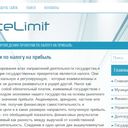
КАРТА САЙТА
ПОИСК
КОНТАКТЫ
ПРОВЕДЕНИЯ ПРОВЕРКИ ПО НАЛОГУ НА ПРИБЫЛЬ
 по налогу на прибыль
ирования всех направлений деятельности государства и
Главны
ии государственных приоритетов являются налоги. Они
кальную и регулирующую, - которые взаимосвязаны и
Главна
х не должна развиваться в ущерб другой. Налог как
т собой обязательный платеж, взимаемый государством с
Муници
еходом экономики нашего государства на основы рыночного
Финанс
 значение прибыли. Акционерное, арендное, частное или
тие, получив финансовую самостоятельность и
Управл
ие цели и в каких размерах направлять полученную прибыль.
 – это обобщающий показатель финансовых результатов
Долгос
яемый как разность между выручкой от хозяйственной
 деятельность. Соединив в одно целое две вышеупомянутые
Госуда