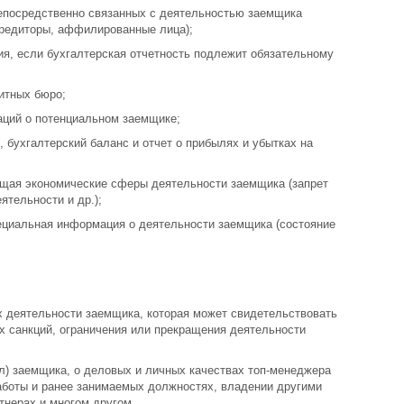
епосредственно связанных с деятельностью заемщика
кредиторы, аффилированные лица);
ия, если бухгалтерская отчетность подлежит обязательному
итных бюро;
аций о потенциальном заемщике;
, бухгалтерский баланс и отчет о прибылях и убытках на
щая экономические сферы деятельности заемщика (запрет
ятельности и др.);
ециальная информация о деятельности заемщика (состояние
х деятельности заемщика, которая может свидетельствовать
х санкций, ограничения или прекращения деятельности
л) заемщика, о деловых и личных качествах топ-менеджера
работы и ранее занимаемых должностях, владении другими
ртнерах и многом другом.