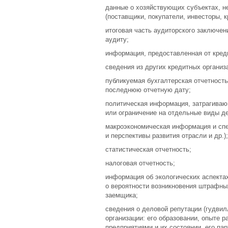
данные о хозяйствующих субъектах, н
(поставщики, покупатели, инвесторы, 
итоговая часть аудиторского заключен
аудиту;
информация, предоставленная от кред
сведения из других кредитных организ
публикуемая бухгалтерская отчетность
последнюю отчетную дату;
политическая информация, затрагиваю
или ограничение на отдельные виды де
макроэкономическая информация и сп
и перспективы развития отрасли и др.);
статистическая отчетность;
налоговая отчетность;
информация об экологических аспекта
о вероятности возникновения штрафны
заемщика;
сведения о деловой репутации (гудвил
организации: его образовании, опыте 
предприятиями и их состоянии, его па