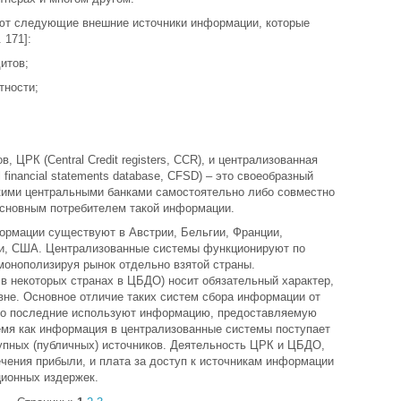
ают следующие внешние источники информации, которые
 171]:
итов;
тности;
 ЦРК (Central Credit registers, CCR), и централизованная
 financial statements database, CFSD) – это своеобразный
кими центральными банками самостоятельно либо совместно
основным потребителем такой информации.
рмации существуют в Австрии, Бельгии, Франции,
ии, США. Централизованные системы функционируют по
монополизируя рынок отдельно взятой страны.
в некоторых странах в ЦБДО) носит обязательный характер,
вне. Основное отличие таких систем сбора информации от
 что последние используют информацию, предоставляемую
емя как информация в централизованные системы поступает
тупных (публичных) источников. Деятельность ЦРК и ЦБДО,
ечения прибыли, и плата за доступ к источникам информации
ионных издержек.