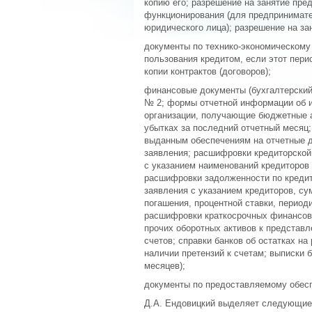
копию его; разрешение на занятие пре
функционирования (для предпринимат
юридического лица); разрешение на за
документы по технико-экономическому 
пользования кредитом, если этот пери
копии контрактов (договоров);
финансовые документы (бухгалтерский
№ 2; формы отчетной информации об 
организации, получающие бюджетные а
убытках за последний отчетный месяц
выданным обеспечениям на отчетные да
заявления; расшифровки кредиторской
с указанием наименований кредиторов 
расшифровки задолженности по кредит
заявления с указанием кредиторов, с
погашения, процентной ставки, период
расшифровки краткосрочных финансов
прочих оборотных активов к представл
счетов; справки банков об остатках н
наличии претензий к счетам; выписки 
месяцев);
документы по предоставляемому обеспе
Д.А. Ендовицкий выделяет следующие 