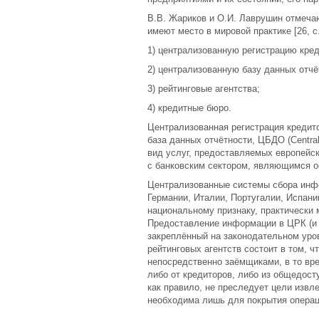
В.В. Жариков и О.И. Лаврушин отмеч
имеют место в мировой практике [26, с.
1) централизованную регистрацию кред
2) централизованную базу данных отчё
3) рейтинговые агентства;
4) кредитные бюро.
Централизованная регистрация кредитов,
база данных отчётности, ЦБДО (Central
вид услуг, предоставляемых европейс
с банковским сектором, являющимся 
Централизованные системы сбора инфо
Германии, Италии, Португалии, Испан
национальному признаку, практически 
Предоставление информации в ЦРК (и 
закреплённый на законодательном уро
рейтинговых агентств состоит в том,
непосредственно заёмщиками, в то вр
либо от кредиторов, либо из общедос
как правило, не преследует цели извл
необходима лишь для покрытия операц