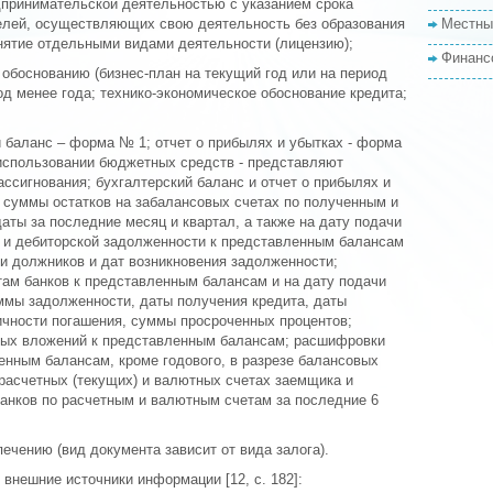
дпринимательской деятельностью с указанием срока
елей, осуществляющих свою деятельность без образования
Местны
нятие отдельными видами деятельности (лицензию);
Финанс
обоснованию (бизнес-план на текущий год или на период
од менее года; технико-экономическое обоснование кредита;
 баланс – форма № 1; отчет о прибылях и убытках - форма
использовании бюджетных средств - представляют
ссигнования; бухгалтерский баланс и отчет о прибылях и
; суммы остатков на забалансовых счетах по полученным и
ты за последние месяц и квартал, а также на дату подачи
 и дебиторской задолженности к представленным балансам
и должников и дат возникновения задолженности;
ам банков к представленным балансам и на дату подачи
уммы задолженности, даты получения кредита, даты
ичности погашения, суммы просроченных процентов;
ых вложений к представленным балансам; расшифровки
енным балансам, кроме годового, в разрезе балансовых
а расчетных (текущих) и валютных счетах заемщика и
банков по расчетным и валютным счетам за последние 6
чению (вид документа зависит от вида залога).
внешние источники информации [12, с. 182]: