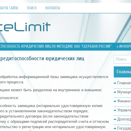
КАРТА САЙТА
ПОИСК
КОНТАКТЫ
СПОСОБНОСТЬ ЮРИДИЧЕСКИХ ЛИЦ ПО МЕТОДИКЕ ОАО "СБЕРБАНК РОССИИ"
» ИНФОР
кредитоспособности юридических лиц
Главны
 обработка информационной базы заемщика осуществляется
ого процесса.
Главна
мщике может быть разделена на внутреннюю и внешнюю.
Муници
относятся:
Финанс
собность заемщика (нотариально удостоверенную копию
Управл
ого в установленном законодательством порядке;
редительного договора (если законодательством
Долгос
очку с образцами подписей распорядителей счета и оттиском
етельство о регистрации или нотариально удостоверенную
Госуда