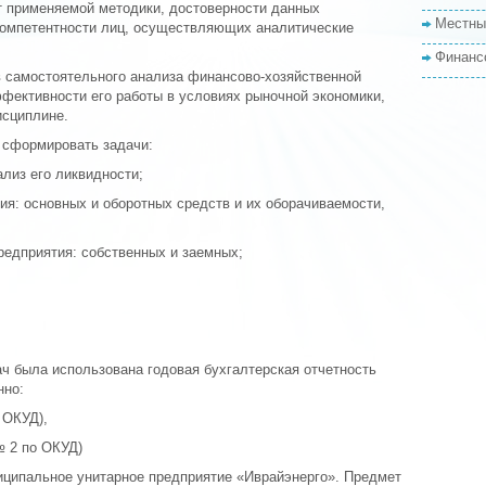
от применяемой методики, достоверности данных
Местны
 компетентности лиц, осуществляющих аналитические
Финанс
в самостоятельного анализа финансово-хозяйственной
ффективности его работы в условиях рыночной экономики,
исциплине.
 сформировать задачи:
ализ его ликвидности;
ия: основных и оборотных средств и их оборачиваемости,
предприятия: собственных и заемных;
 была использована годовая бухгалтерская отчетность
нно:
 ОКУД),
№ 2 по ОКУД)
ципальное унитарное предприятие «Иврайэнерго». Предмет