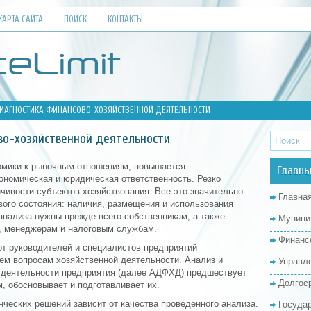
КАРТА САЙТА
ПОИСК
КОНТАКТЫ
ДИАГНОСТИКА ФИНАНСОВО-ХОЗЯЙСТВЕННОЙ ДЕЯТЕЛЬНОСТИ
во-хозяйственной деятельности
омики к рыночным отношениям, повышается
Главны
ономическая и юридическая ответственность. Резко
чивости субъектов хозяйствования. Все это значительно
Главна
вого состояния: наличия, размещения и использования
анализа нужны прежде всего собственникам, а также
Муници
, менеджерам и налоговым службам.
Финанс
от руководителей и специалистов предприятий
ем вопросам хозяйственной деятельности. Анализ и
Управл
 деятельности предприятия (далее АДФХД) предшествует
Долгос
, обосновывает и подготавливает их.
еских решений зависит от качества проведенного анализа.
Госуда