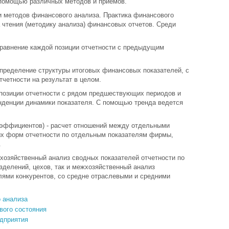
 помощью различных методов и приемов.
 методов финансового анализа. Практика финансового
 чтения (методику анализа) финансовых отчетов. Среди
сравнение каждой позиции отчетности с предыдущим
определение структуры итоговых финансовых показателей, с
четности на результат в целом.
 позиции отчетности с рядом предшествующих периодов и
енденции динамики показателя. С помощью тренда ведется
оэффициентов) - расчет отношений между отдельными
ых форм отчетности по отдельным показателям фирмы,
.
ихозяйственный анализ сводных показателей отчетности по
делений, цехов, так и межхозяйственный анализ
лями конкурентов, со средне отраслевыми и средними
 анализа
вого состояния
едприятия