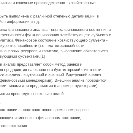
риятия и конечные производственно - хозяйственные
быть выполнена с различной степенью детализации, в
йся информации и т.д.
вка финансового анализа - оценка финансового состояния и
фективности функционирования хозяйствующего субъекта с
итики. Финансовое состояние хозяйствующего субъекта -
нкурентоспособности (т.е. платежеспособности,
финансовых ресурсов и капитала, выполнения обязательств
твующими субъектами.[1]
 анализ представляет собой метод оценки и
я предприятия на основе его бухгалтерской отчетности.
о анализа - внутренний и внешний. Внутренний анализ
(финансовыми менеджерами). Внешний анализ проводится
ми лицами для предприятия (например, аудиторами).
иятия преследует несколько целей:
;
состоянии в пространственно-временном разрезе;
вающих изменения в финансовом состоянии;
вого состояния.