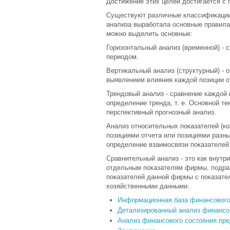
Достижение этих целей достигается с
Существуют различные классификации
анализа выработала основные правила
можно выделить основные:
Горизонтальный анализ (временной) - 
периодом.
Вертикальный анализ (структурный) - 
выявлением влияния каждой позиции от
Трендовый анализ - сравнение каждой
определение тренда, т. е. Основной т
перспективный прогнозный анализ.
Анализ относительных показателей (к
позициями отчета или позициями разн
определение взаимосвязи показателей
Сравнительный анализ - это как внутр
отдельным показателям фирмы, подраз
показателей данной фирмы с показате
хозяйственными данными.
Информационная база финансового
Детализированный анализ финансо
Анализ финансового состояния пр