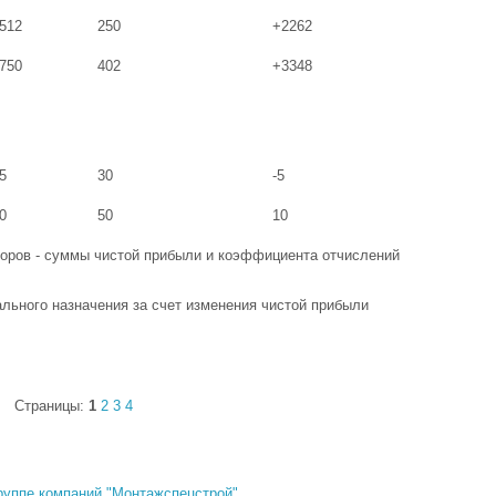
512
250
+2262
750
402
+3348
5
30
-5
0
50
10
торов - суммы чистой прибыли и коэффициента отчислений
льного назначения за счет изменения чистой прибыли
Страницы:
1
2
3
4
руппе компаний "Монтажспецстрой"