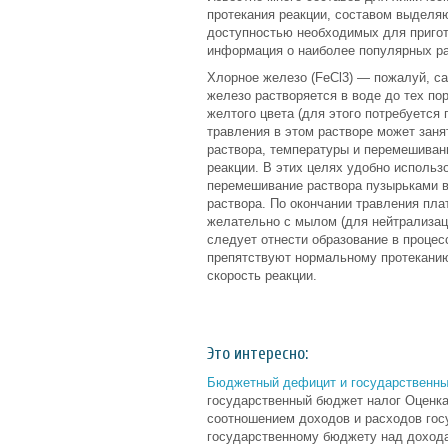
протекания реакции, составом выделяю
доступностью необходимых для пригот
информация о наиболее популярных ра
Хлорное железо (FeCl3) — пожалуй, с
железо растворяется в воде до тех по
желтого цвета (для этого потребуется
травления в этом растворе может занят
раствора, температуры и перемешиван
реакции. В этих целях удобно использ
перемешивание раствора пузырьками в
раствора. По окончании травления пл
желательно с мылом (для нейтрализаци
следует отнести образование в процес
препятствуют нормальному протеканию
скорость реакции.
Это интересно:
Бюджетный дефицит и государственны
государственный бюджет налог Оценка
соотношением доходов и расходов гос
государственному бюджету над доход