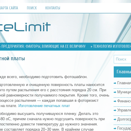
КАРТА САЙТА
ПОИСК
КОНТАКТЫ
 ПРЕДПРИЯТИЯ: ФАКТОРЫ, ВЛИЯЮЩИЕ НА ЕЕ ВЕЛИЧИНУ
» ТЕХНОЛОГИЯ ИЗГОТОВЛЕ
тной платы
Главны
жде всего, необходимо подготовить фотошаблон.
Главна
одготовленную и очищенную поверхность платы наносится
это путем распыления его с расстояния порядка 20 см. При
Муници
ой равномерности получаемого покрытия. Кроме того, очень
процессе распыления — каждая попавшая в фоторезист
Финанс
 на плате.
Изготовление печатных плат
Управл
обходимо высушить получившуюся пленку. Делать это
–80 oC, причем сначала нужно подсушить поверхность при
Долгос
постепенно довести температуру до нужного значения.
Госуда
е составляет порядка 20–30 мин. В крайнем случае