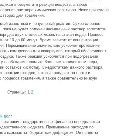
щихся в результате реакции веществ, а также
овления раствора химических реактивов. Ниже приведена
створах для травления.
амый известный и популярный реактив. Сухое хлорное
р, пока не будет получен насыщенный раствор золотисто-
 порядка двух столовых ложек на стакан воды). Процесс
ь от 10 до 60 минут. Время зависит от концентрации
ия. Перемешивание значительно ускоряет протекание
овать компрессор для аквариумов, который обеспечивает
оздуха. Также реакция ускоряется при подогревании
ату необходимо промыть большим количеством воды,
и остатков кислоты). К недостаткам данного раствора
се реакции отходов, которые оседают на плате и
 процесса травления, а также сравнительно низкую
Страницы:
1
2
й долг
 состояния государственных финансов определяется
ударственного бюджета. Превышение расходов по
ами называется бюджетным дефицитом. Он является