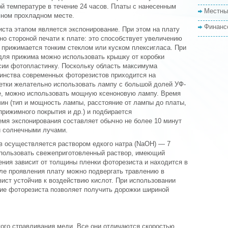
й температуре в течение 24 часов. Платы с нанесенным
Местны
мном прохладном месте.
Финанс
та этапом является экспонирование. При этом на плату
о стороной печати к плате: это способствует увеличению
й прижимается тонким стеклом или куском плексигласа. При
для прижима можно использовать крышку от коробки
сии фотопластинку. Поскольку область максимума
инства современных фоторезистов приходится на
етки желательно использовать лампу с большой долей УФ-
ае, можно использовать мощную ксеноновую лампу. Время
чин (тип и мощность лампы, расстояние от лампы до платы,
рижимного покрытия и др.) и подбирается
емя экспонирования составляет обычно не более 10 минут
и солнечными лучами.
 осуществляется раствором едкого натра (NaOH) — 7
спользовать свежеприготовленный раствор, имеющий
ения зависит от толщины пленки фоторезиста и находится в
сле проявления плату можно подвергать травлению в
ист устойчив к воздействию кислот. При использовании
ие фоторезиста позволяет получить дорожки шириной
кого стравливания меди. Все они отличаются скоростью