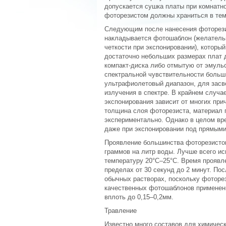
допускается сушка платы при комнатно
фоторезистом должны храниться в те
Следующим после нанесения фоторезис
накладывается фотошаблон (желательн
четкости при экспонировании), которы
достаточно небольших размерах плат 
компакт-диска либо отмытую от эмуль
спектральной чувствительности больш
ультрафиолетовый диапазон, для засв
излучения в спектре. В крайнем случ
экспонирования зависит от многих при
толщина слоя фоторезиста, материал п
экспериментально. Однако в целом вр
даже при экспонировании под прямым
Проявление большинства фоторезистов
граммов на литр воды. Лучше всего и
температуру 20°C–25°C. Время проявл
пределах от 30 секунд до 2 минут. По
обычных растворах, поскольку фоторез
качественных фотошаблонов применен
вплоть до 0,15–0,2мм.
Травление
Известно много составов для химичес