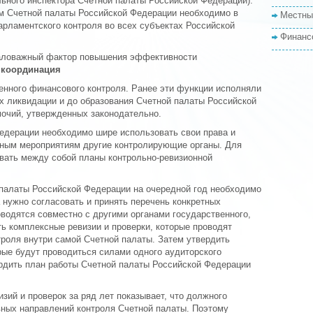
льного инспектора Счетной палаты Российской Федерации).
м Счетной палаты Российской Федерации необходимо в
Местны
арламентского контроля во всех субъектах Российской
Финанс
маловажный фактор повышения эффективности
-
координация
енного финансового контроля. Ранее эти функции исполняли
их ликвидации и до образования Счетной палаты Российской
мочий, утвержденных законодательно.
едерации необходимо шире использовать свои права и
ьным мероприятиям другие контролирующие органы. Для
ывать между собой планы контрольно-ревизионной
 палаты Российской Федерации на очередной год необходимо
 нужно согласовать и принять перечень конкретных
водятся совместно с другими органами государственного,
ь комплексные ревизии и проверки, которые проводят
троля внутри самой Счетной палаты. Затем утвердить
рые будут проводиться силами одного аудиторского
ердить план работы Счетной палаты Российской Федерации
зий и проверок за ряд лет показывает, что должного
вных направлений контроля Счетной палаты. Поэтому