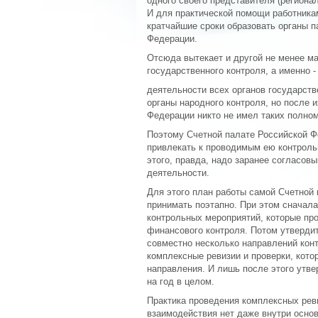
одного своего представителя (региона
И для практической помощи работника
кратчайшие сроки образовать органы п
Федерации.
Отсюда вытекает и другой не менее 
государственного контроля, а именно 
деятельности всех органов государств
органы народного контроля, но после 
Федерации никто не имел таких полно
Поэтому Счетной палате Российской Ф
привлекать к проводимым ею контрол
этого, правда, надо заранее согласов
деятельности.
Для этого план работы самой Счетной
принимать поэтапно. При этом сначала
контрольных мероприятий, которые про
финансового контроля. Потом утвердит
совместно несколько направлений кон
комплексные ревизии и проверки, кото
направления. И лишь после этого утв
на год в целом.
Практика проведения комплексных реви
взаимодействия нет даже внутри осно