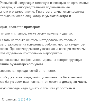
 Российской Федерации головную инспекцию по организации
проверок, с непосредственным подчинением ее
ы или его заместителю. При этом эта инспекция должна
тельно из числа лиц, которые
умеют быстро и
верки, являются
примером
плане и, главное, могут этому научить и других.
ы стать не только центром методологии контрольно-
ать стажировку на конкретных рабочих местах студентов-
торов. При необходимости указанная инспекция могла бы
атов отдельных контрольных мероприятий.
 для повышения эффективности работы контролирующих
ояние бухгалтерского учета
оверность периодической отчетности.
го бюджета на очередной год начинается бесконечный
Пора бы уж всем нам понять, что первична
доходная часть
рвую очередь надо думать о том, как
упростить и
Страницы:
1
2
3
4
5