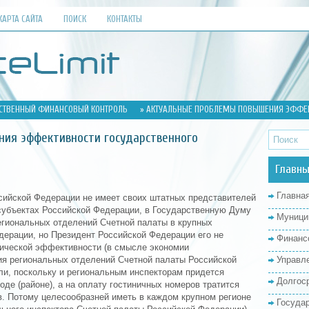
КАРТА САЙТА
ПОИСК
КОНТАКТЫ
СТВЕННЫЙ ФИНАНСОВЫЙ КОНТРОЛЬ
» АКТУАЛЬНЫЕ ПРОБЛЕМЫ ПОВЫШЕНИЯ ЭФФЕК
ия эффективности государственного
Главны
Главна
ссийской Федерации не имеет своих штатных представителей
субъектах Российской Федерации, в Государственную Думу
Муници
региональных отделений Счетной палаты в крупных
дерации, но Президент Российской Федерации его не
Финанс
ической эффективности (в смысле экономии
ия региональных отделений Счетной палаты Российской
Управл
ли, поскольку и региональным инспекторам придется
Долгос
оде (районе), а на оплату гостиничных номеров тратится
. Потому целесообразней иметь в каждом крупном регионе
Госуда