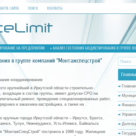
КАРТА САЙТА
ПОИСК
КОНТАКТЫ
РОВАНИЕ НА ПРЕДПРИЯТИИ
» АНАЛИЗ СОСТОЯНИЯ БЮДЖЕТИРОВАНИЯ В ГРУППЕ К
ания в группе компаний "Монтажспецстрой"
Главны
ание координирование
Главна
это крупнейший в Иркутской области строительно-
 входящие в состав группы, имеют допуски СРО на
Муници
апитальный ремонт, проведение специализированных работ,
ядчика и заказчика-застройщика, а также на
Финанс
Управл
о крупные города Иркутской области – Иркутск, Братск,
аянск, Тулун, Нижнеудинск, Усть-Илимск, Байкальск.
Долгос
я "МонтажСпецСтрой" построила в 1998 году. Жилищное
Госуда