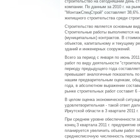
строительство на сегодняшний день с
компании. По данным за 2010 г. на рын
"МонтажСпецСтрой" составляет 38,6%.
жилищного строительства среди строи
Строительство является основным вид
Строительные работы выполняются на 
(муниципальных) контрактов. В стоимо
объектов, капитальному и текущему р
зданий и инженерных сооружений.
Всего за период с января по июнь 201
работ по виду деятельности "строител
периоду предыдущего года составляет
превышает аналогичные показатель по 
нашим предварительным оценкам, общи
года, в абсолютном выражении состави
рынке строительных работ составит 6 -
В целом оценка экономической ситуаци
удовлетворительная - такой ответ дал
Иркутской области в 3 квартале 2011 г. 
При среднем уровне обеспеченности за
конец 3 квартала 2011 г. предприятие о
планируется увеличить объем работ по
среднесписочную численность персон