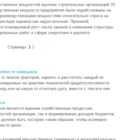
дственных мощностей крупных строительных организаций 70
водственные мощности предприятия были задействованы на
производственными мощностями относительно спроса на
месяцев оценена как недостаточная. Причиной
ся планируемый рост числа заказов и изменение структуры
рованных работ в сфере энергетики и крупного
Страницы:
1
2
собности заемщиков
от многих факторов, оценить и рассчитать каждый из
лизируемых на практике показателей кредитоспособности
од или на какую-то отчетную дату, вместе с тем все они
..
ыли
ыли является важным хозяйственным процессом,
остей организации, так и формирование доходов бюджетов
должен быть построен таким образом, чтобы всемерно
сти произ ...
ды вложений имущественных (денежных) и интеллектуальных