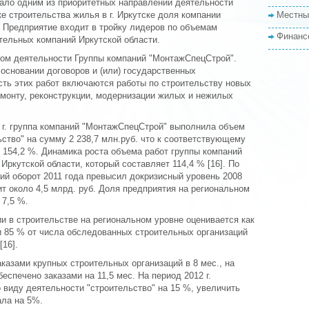
тало одним из приоритетных направлений деятельности
ке строительства жилья в г. Иркутске доля компании
Местны
 Предприятие входит в тройку лидеров по объемам
Финанс
тельных компаний Иркутской области.
ом деятельности Группы компаний "МонтажСпецСтрой".
основании договоров и (или) государственных
сть этих работ включаются работы по строительству новых
емонту, реконструкции, модернизации жилых и нежилых
1 г. группа компаний "МонтажСпецСтрой" выполнила объем
ьство" на сумму 2 238,7 млн.руб. что к соответствующему
 154,2 %. Динамика роста объема работ группы компаний
Иркутской области, который составляет 114,4 % [16]. По
й оборот 2011 года превысил докризисный уровень 2008
т около 4,5 млрд. руб. Доля предприятия на региональном
 7,5 %.
и в строительстве на региональном уровне оценивается как
и 85 % от числа обследованных строительных организаций
[16].
казами крупных строительных организаций в 8 мес., на
беспечено заказами на 11,5 мес. На период 2012 г.
 виду деятельности "строительство" на 15 %, увеличить
ала на 5%.