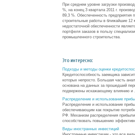
При среднем уровне загрузки произво
%, на конец 3 квартала 2011 г. произ
89,3 %. Обеспеченность предприятия 
строительные работы в ближайшие 12 
недостаточной обеспеченности являет
портфеля заказов в пользу специализи
промышленного строительства.
Это интересно:
Подходы и методы оценки кредитоспо
Кредитоспособность заемщика зависит 
которых непросто. Большая часть ана
основана на данных за прошедший пери
подвержены искажающему влиянию и .
Распределение и использование приб
Распределение и использование приб
обеспечивающим как покрытие потребн
РФ. Механизм распределения прибыли 
способствовать повышению эффективно
Виды иностранных инвестиций
Иностранные инвестиции - это все ви