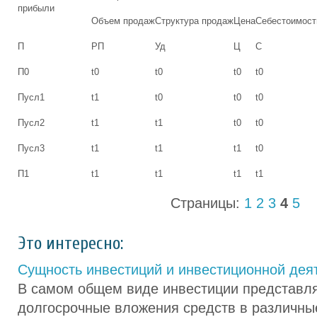
прибыли
Объем продаж
Структура продаж
Цена
Себестоимост
П
РП
Уд
Ц
С
П0
t0
t0
t0
t0
Пусл1
t1
t0
t0
t0
Пусл2
t1
t1
t0
t0
Пусл3
t1
t1
t1
t0
П1
t1
t1
t1
t1
Страницы:
1
2
3
4
5
Это интересно:
Сущность инвестиций и инвестиционной дея
В самом общем виде инвестиции представл
долгосрочные вложения средств в различны