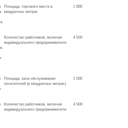
в
Площадь торгового места в
1 800
а
квадратных метрах
та
Количество работников, включая
4 500
индивидуального предпринимателя
и,
и
я
Площадь зала обслуживания
1 000
посетителей (в квадратных метрах)
ы
я
Количество работников, включая
4 500
индивидуального предпринимателя