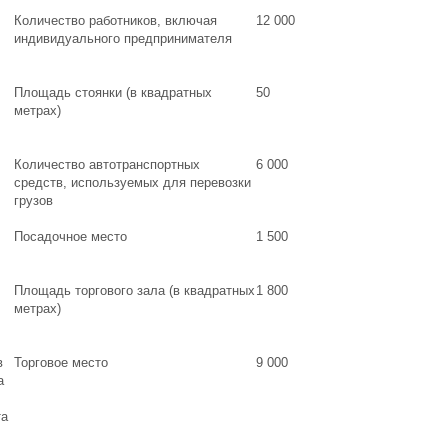
Количество работников, включая
12 000
индивидуального предпринимателя
Площадь стоянки (в квадратных
50
метрах)
Количество автотранспортных
6 000
средств, используемых для перевозки
грузов
Посадочное место
1 500
Площадь торгового зала (в квадратных
1 800
метрах)
в
Торговое место
9 000
а
та