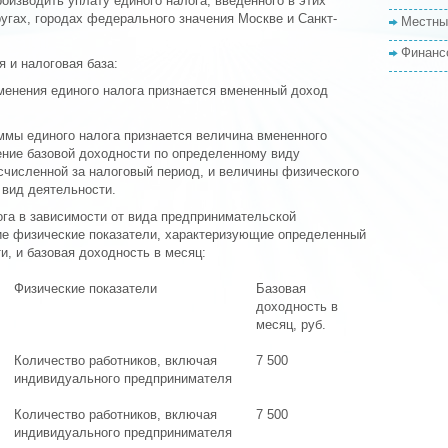
оизводить уплату единого налога, введенного в этих
угах, городах федерального значения Москве и Санкт-
Местны
Финанс
я и налоговая база:
менения единого налога признается вмененный доход
ммы единого налога признается величина вмененного
ение базовой доходности по определенному виду
счисленной за налоговый период, и величины физического
 вид деятельности.
ога в зависимости от вида предпринимательской
е физические показатели, характеризующие определенный
, и базовая доходность в месяц:
Физические показатели
Базовая
доходность в
месяц, руб.
Количество работников, включая
7 500
индивидуального предпринимателя
Количество работников, включая
7 500
индивидуального предпринимателя