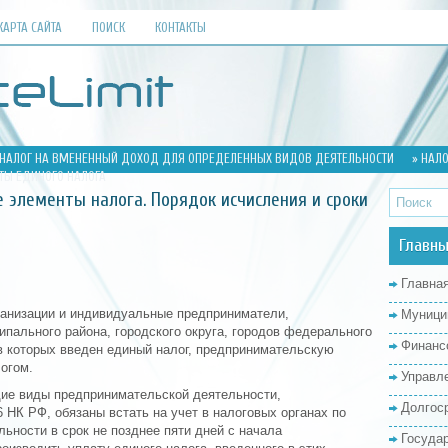
КАРТА САЙТА
ПОИСК
КОНТАКТЫ
НАЛОГ НА ВМЕНЕННЫЙ ДОХОД ДЛЯ ОПРЕДЕЛЕННЫХ ВИДОВ ДЕЯТЕЛЬНОСТИ
» НАЛ
АТЫ ЕДИНОГО НАЛОГА
 элементы налога. Порядок исчисления и сроки
Главны
Главна
анизации и индивидуальные предприниматели,
Муници
пального района, городского округа, городов федерального
Финанс
в которых введен единый налог, предпринимательскую
огом.
Управл
ие виды предпринимательской деятельности,
Долгос
6 НК РФ, обязаны встать на учет в налоговых органах по
ьности в срок не позднее пяти дней с начала
Госуда