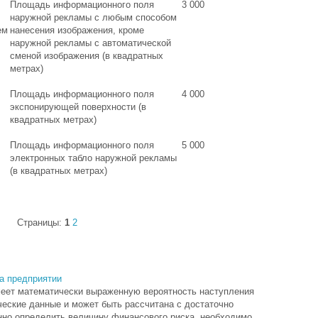
Площадь информационного поля
3 000
наружной рекламы с любым способом
ем
нанесения изображения, кроме
наружной рекламы с автоматической
сменой изображения (в квадратных
метрах)
Площадь информационного поля
4 000
экспонирующей поверхности (в
квадратных метрах)
Площадь информационного поля
5 000
электронных табло наружной рекламы
(в квадратных метрах)
Страницы:
1
2
а предприятии
имеет математически выраженную вероятность наступления
ические данные и может быть рассчитана с достаточно
нно определить величину финансового риска, необходимо