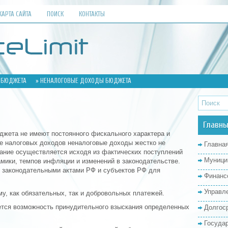
КАРТА САЙТА
ПОИСК
КОНТАКТЫ
 БЮДЖЕТА
» НЕНАЛОГОВЫЕ ДОХОДЫ БЮДЖЕТА
Главны
жета не имеют постоянного фискального характера и
ие налоговых доходов неналоговые доходы жестко не
Главна
вание осуществляется исходя из фактических поступлений
Муници
мики, темпов инфляции и изменений в законодательстве.
 законодательными актами РФ и субъектов РФ для
Финанс
Управл
у, как обязательных, так и добровольных платежей.
ется возможность принудительного взыскания определенных
Долгос
Госуда