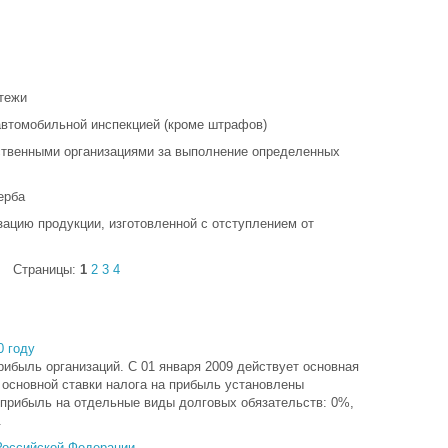
тежи
автомобильной инспекцией (кроме штрафов)
ственными организациями за выполнение определенных
ерба
зацию продукции, изготовленной с отступлением от
Страницы:
1
2
3
4
0 году
рибыль организаций. С 01 января 2009 действует основная
 основной ставки налога на прибыль установлены
 прибыль на отдельные виды долговых обязательств: 0%,
.
Российской Федерации