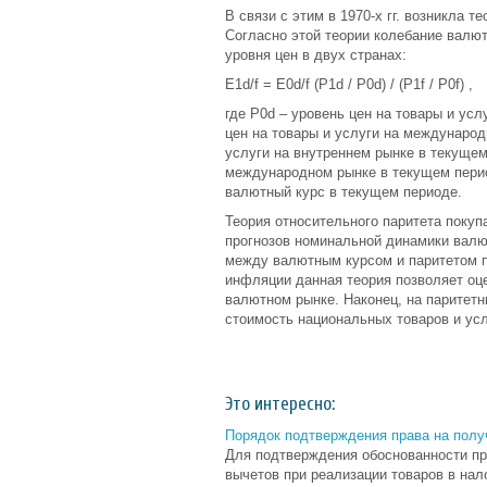
В связи с этим в 1970-х гг. возникла 
Согласно этой теории колебание валю
уровня цен в двух странах:
E1d/f = E0d/f (P1d / P0d) / (P1f / P0f) ,
где P0d – уровень цен на товары и усл
цен на товары и услуги на международ
услуги на внутреннем рынке в текущем 
международном рынке в текущем период
валютный курс в текущем периоде.
Теория относительного паритета покуп
прогнозов номинальной динамики валю
между валютным курсом и паритетом п
инфляции данная теория позволяет оц
валютном рынке. Наконец, на паритет
стоимость национальных товаров и усл
Это интересно:
Порядок подтверждения права на пол
Для подтверждения обоснованности пр
вычетов при реализации товаров в на