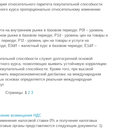
теория относительного паритета покупательной способности.
тного курса пропорционально относительному изменению
уги на внутреннем рынке в базовом периоде; P0f – уровень
ном рынке в базовом периоде; P1d - уровень цен на товары и
периоде; P1f - уровень цен на товары и услуги на
е; E0d/f – валютный курс в базовом периоде; E1d/f –
ательной способности служит долгосрочной основой
тного курса, позволяющих выявить устойчивую корреляцию
окупательной способности. Кроме того, при высокой
енить макроэкономический дисбаланс на международном
ных основах определяется реальная международная
уг.
Страницы:
1
2
3
учение возмещения НДС
именения налоговой ставки 0% и получения налоговых
логовые органы представляются следующие документы: 1)