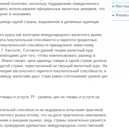
нежной политики, поскольку поддержание определенного
Местны
овать использования официальных валютных резервов, что
енег в экономике.
Финанс
диницы одной страны, выраженная в денежных единицах
го курса как категории международного валютного рынка
ета покупательной способности и паритета процентных
 покупательной способности принадлежит известному
 Г. Касселю. Согласно данной теории валютный курс
необходимо для того, чтобы компенсировать разницу в
. Иначе говоря, цена единицы товара в одной стране должна
 другой стране, пересчитанный на текущий валютный курс. На
теория абсолютного паритета покупательной способности, в
с между валютами двух стран равен соотношению уровня цен
товары и услуги, Pf - уровень цен на товары и услуги на
пательной способности не выдержала испытания практикой
ютного рынка потому, что на деле практически невозможно
ннем и внешнем рынках, ведь страны значительно разнятся
ть проведения адекватных международных сопоставлений.