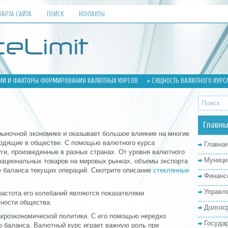
КАРТА САЙТА
ПОИСК
КОНТАКТЫ
ИИ И ФАКТОРЫ ФОРМИРОВАНИЯ ВАЛЮТНЫХ КУРСОВ
» СУЩНОСТЬ ВАЛЮТНОГО КУРС
Главны
рыночной экономике и оказывает большое влияние на многие
ходящие в обществе. С помощью валютного курса
Главна
ги, произведенные в разных странах. От уровня валютного
Муници
 национальных товаров на мировых рынках, объемы экспорта
е баланса текущих операций.
Смотрите описание
стеклянные
Финанс
Управл
частота его колебаний являются показателями
ьности общества.
Долгос
кроэкономической политики. С его помощью нередко
Госуда
о баланса. Валютный курс играет важную роль при