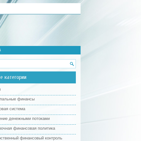
А
е категории
я
пальные финансы
овая система
ение денежными потоками
рочная финансовая политика
рственный финансовый контроль