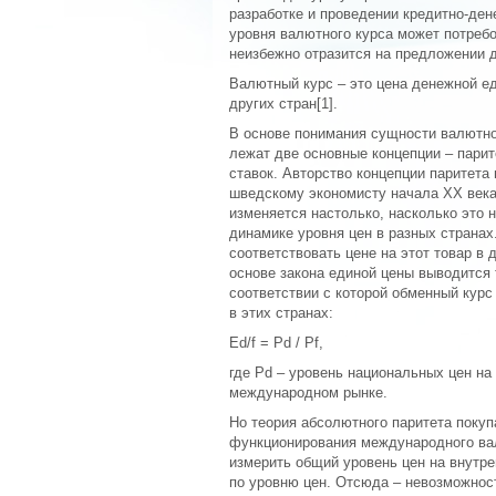
разработке и проведении кредитно-де
уровня валютного курса может потреб
неизбежно отразится на предложении д
Валютный курс – это цена денежной е
других стран[1].
В основе понимания сущности валютно
лежат две основные концепции – парит
ставок. Авторство концепции паритета
шведскому экономисту начала XX века
изменяется настолько, насколько это 
динамике уровня цен в разных странах
соответствовать цене на этот товар в
основе закона единой цены выводится 
соответствии с которой обменный кур
в этих странах:
Ed/f = Pd / Pf,
где Pd – уровень национальных цен на 
международном рынке.
Но теория абсолютного паритета поку
функционирования международного вал
измерить общий уровень цен на внутре
по уровню цен. Отсюда – невозможнос