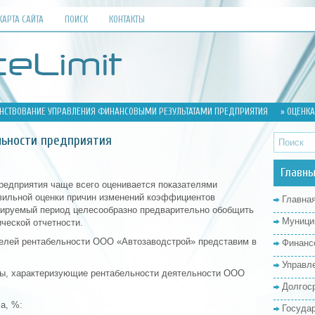
КАРТА САЙТА
ПОИСК
КОНТАКТЫ
НСТВОВАНИЕ УПРАВЛЕНИЯ ФИНАНСОВЫМИ РЕЗУЛЬТАТАМИ ПРЕДПРИЯТИЯ
» ОЦЕНКА
льности предприятия
Главны
редприятия чаще всего оценивается показателями
авильной оценки причин изменений коэффициентов
Главна
зируемый период целесообразно предварительно обобщить
Муници
ческой отчетности.
телей рентабельности ООО «Автозаводстрой» представим в
Финанс
Управл
ы, характеризующие рентабельности деятельности ООО
Долгос
а, %:
Госуда