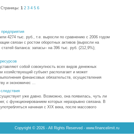
Страницы:
1
2
3
4
5
6
 предприятия
или 4274 тыс. руб., т.е. выросли по сравнению с 2006 годом
зации связан с ростом оборотных активов (выросли на
статей баланса: запасы– на 396 тыс. руб. (212,9%);
ресурсов
ставляют собой совокупность всех видов денежных
ми хозяйствующий субъект располагает и может
 выполнения финансовых обязательств, осуществления
ву и экономичес ...
 следствия
существует уже давно. Возможно, она появилась, чуть ли
ег, с функционированием которых неразрывно связана. В
 употребляться начиная с XIX века, после массового
Copyright © 2026 - All Rights Reserved - www.financelimit.ru