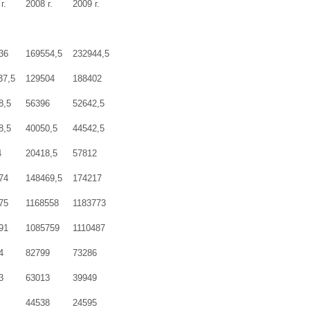
г.
2008 г.
2009 г.
36
169554,5
232944,5
37,5
129504
188402
8,5
56396
52642,5
8,5
40050,5
44542,5
4
20418,5
57812
74
148469,5
174217
75
1168558
1183773
91
1085759
1110487
4
82799
73286
3
63013
39949
44538
24595