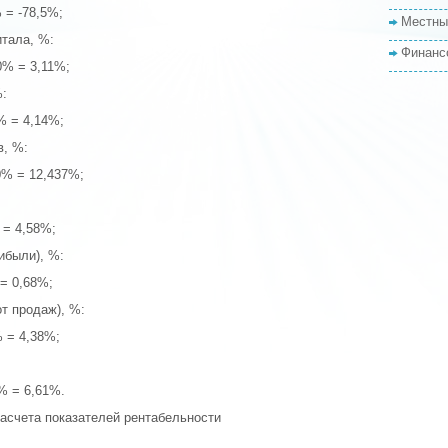
% = -78,5%;
Местны
итала, %:
Финанс
00% = 3,11%;
%:
0% = 4,14%;
в, %:
00% = 12,437%;
 = 4,58%;
ибыли), %:
 = 0,68%;
от продаж), %:
% = 4,38%;
0% = 6,61%.
расчета показателей рентабельности