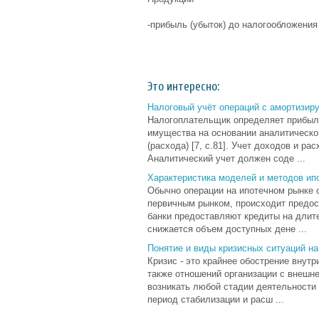
-прибыль (убыток) до налогообложения
Это интересно:
Налоговый учёт операций с амортизи
Налогоплательщик определяет прибыль
имущества на основании аналитическог
(расхода) [7, с.81]. Учет доходов и 
Аналитический учет должен соде ...
Характеристика моделей и методов ипо
Обычно операции на ипотечном рынке 
первичным рынком, происходит предос
банки предоставляют кредиты на длите
снижается объем доступных дене ...
Понятие и виды кризисных ситуаций на
Кризис - это крайнее обострение внут
также отношений организации с внешне
возникать любой стадии деятельности о
период стабилизации и расш ...