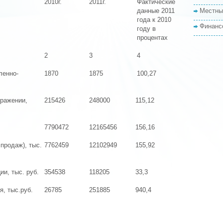
2010г.
2011г.
Фактические
данные 2011
Местны
года к 2010
Финанс
году в
процентах
2
3
4
ленно-
1870
1875
100,27
ыражении,
215426
248000
115,12
7790472
12165456
156,16
продаж), тыс.
7762459
12102949
155,92
ии, тыс. руб.
354538
118205
33,3
я, тыс.руб.
26785
251885
940,4