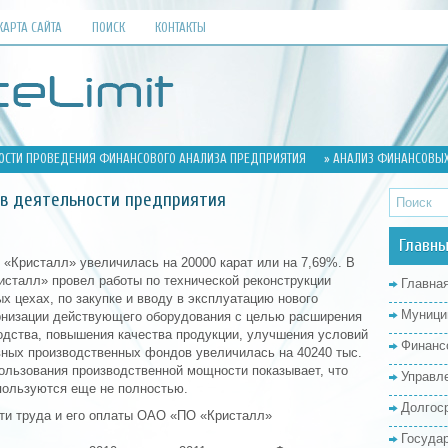
КАРТА САЙТА
ПОИСК
КОНТАКТЫ
ОСТИ ПРОВЕДЕНИЯ ФИНАНСОВОГО АНАЛИЗА ПРЕДПРИЯТИЯ
» АНАЛИЗ ФИНАНСОВЫХ
ов деятельности предприятия
Главны
Кристалл» увеличилась на 20000 карат или на 7,69%. В
исталл» провел работы по технической реконструкции
Главна
х цехах, по закупке и вводу в эксплуатацию нового
Муници
рнизации действующего оборудования с целью расширения
одства, повышения качества продукции, улучшения условий
Финанс
вных производственных фондов увеличилась на 40240 тыс.
ользования производственной мощности показывает, что
Управл
ользуются еще не полностью.
Долгос
сти труда и его оплаты ОАО «ПО «Кристалл»
Госуда