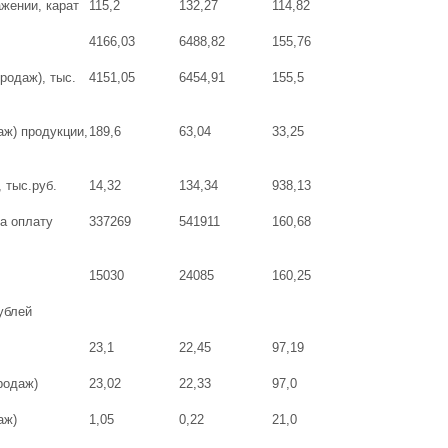
жении, карат
115,2
132,27
114,82
4166,03
6488,82
155,76
родаж), тыс.
4151,05
6454,91
155,5
аж) продукции,
189,6
63,04
33,25
 тыс.руб.
14,32
134,34
938,13
а оплату
337269
541911
160,68
15030
24085
160,25
ублей
23,1
22,45
97,19
родаж)
23,02
22,33
97,0
аж)
1,05
0,22
21,0