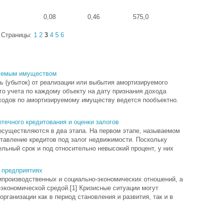
0,08
0,46
575,0
Страницы:
1
2
3
4
5
6
руемым имуществом
 (убыток) от реализации или выбытия амортизируемого
о учета по каждому объекту на дату признания дохода
расходов по амортизируемому имуществу ведется пообъектно.
течного кредитования и оценки залогов
осуществляются в два этапа. На первом этапе, называемом
тавление кредитов под залог недвижимости. Поскольку
льный срок и под относительно невысокий процент, у них
 предприятиях
рипроизводственных и социально-экономических отношений, а
экономической средой.[1] Кризисные ситуации могут
рганизации как в период становления и развития, так и в