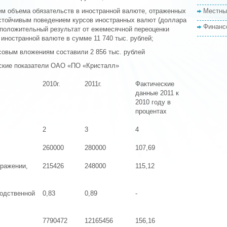
ем объема обязательств в иностранной валюте, отраженных
Местны
устойчивым поведением курсов иностранных валют (доллара
Финанс
я положительный результат от ежемесячной переоценки
 иностранной валюте в сумме 11 740 тыс. рублей;
совым вложениям составили 2 856 тыс. рублей
еские показатели ОАО «ПО «Кристалл»
2010г.
2011г.
Фактические
данные 2011 к
2010 году в
процентах
2
3
4
260000
280000
107,69
ыражении,
215426
248000
115,12
водственной
0,83
0,89
-
7790472
12165456
156,16