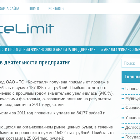
КАРТА САЙТА
ПОИСК
КОНТАКТЫ
ОСТИ ПРОВЕДЕНИЯ ФИНАНСОВОГО АНАЛИЗА ПРЕДПРИЯТИЯ
» АНАЛИЗ ФИНАНСОВЫХ
ов деятельности предприятия
Главны
 год ОАО «ПО «Кристалл» получена прибыль от продаж в
рибыль в сумме 187 825 тыс. рублей. Прибыль отчетного
Главна
ению с прошлым годом значительно увеличилась (940,%),
Муници
мическими факторами, оказавшими влияние на результаты
 предприятия в 2011 году, стали:
Финанс
сили за 2011 год проценты к уплате на 84177 рублей и
Управл
ающихся на организованном рынке ценных бумаг, в течение
Долгос
были от переоценки в сумме 15422 тыс. рублей. Прибыль от
Госуда
аг составила 25 064 тыс. рублей;