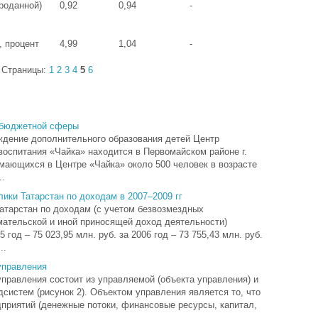
проданной)
0,92
0,94
-
, процент
4,99
1,04
-
Страницы:
1
2
3
4
5
6
 бюджетной сферы
дение дополнительного образования детей Центр
 воспитания «Чайка» находится в Первомайском районе г.
мающихся в Центре «Чайка» около 500 человек в возрасте
..
ики Татарстан по доходам в 2007–2009 гг
атарстан по доходам (с учетом безвозмездных
мательской и иной приносящей доход деятельности)
год – 75 023,95 млн. руб. за 2006 год – 73 755,43 млн. руб.
..
управления
правления состоит из управляемой (объекта управления) и
систем (рисунок 2). Объектом управления является то, что
приятий (денежные потоки, финансовые ресурсы, капитал,