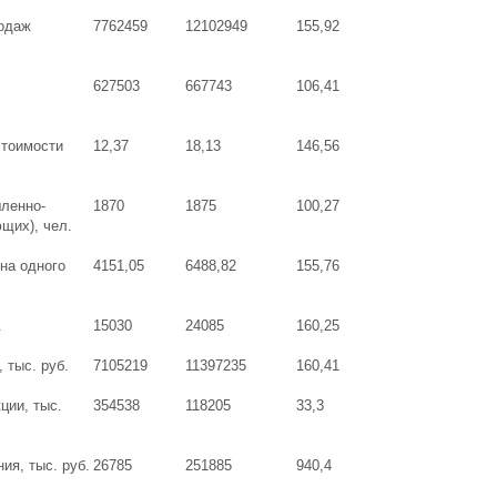
родаж
7762459
12102949
155,92
627503
667743
106,41
стоимости
12,37
18,13
146,56
ленно-
1870
1875
100,27
щих), чел.
 на одного
4151,05
6488,82
155,76
.
15030
24085
160,25
 тыс. руб.
7105219
11397235
160,41
ции, тыс.
354538
118205
33,3
ия, тыс. руб.
26785
251885
940,4