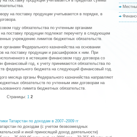
у на поставку продукции учитывается в пределах суммы
язательства.
Местны
вору на поставку продукции учитываются в порядке, в
Финанс
договора.
совом году обязательства по учтенным органами
 на поставку продукции подлежат переучету в следующем
ленных учреждению лимитов бюджетных обязательств.
я органами Федерального казначейства на основании
в на поставку продукции и расшифровок к ним. При
 исполненного в истекшем финансовом году договора со
 финансовый год, к учету принимаются обязательства по
дств федерального бюджета на следующий финансовый год.
ждого месяца органы Федерального казначейства направляют
юджетных обязательств по учтенным ими договорам на
льзованного лимита бюджетных обязательств.
Страницы:
1
2
ики Татарстан по доходам в 2007–2009 гг
атарстан по доходам (с учетом безвозмездных
мательской и иной приносящей доход деятельности)