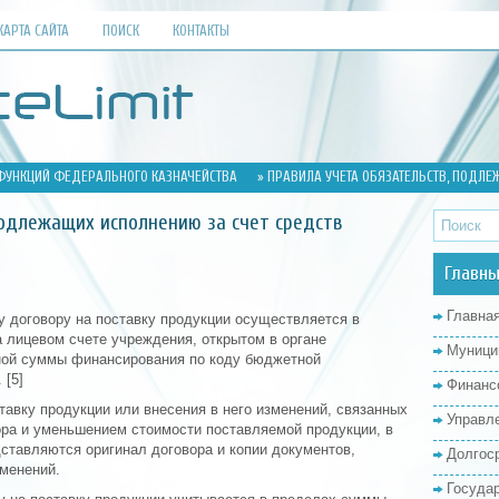
КАРТА САЙТА
ПОИСК
КОНТАКТЫ
ФУНКЦИЙ ФЕДЕРАЛЬНОГО КАЗНАЧЕЙСТВА
» ПРАВИЛА УЧЕТА ОБЯЗАТЕЛЬСТВ, ПОДЛЕ
подлежащих исполнению за счет средств
Главны
Главна
у договору на поставку продукции осуществляется в
 лицевом счете учреждения, открытом в органе
Муници
ной суммы финансирования по коду бюджетной
 [5]
Финанс
тавку продукции или внесения в него изменений, связанных
Управл
ора и уменьшением стоимости поставляемой продукции, в
ставляются оригинал договора и копии документов,
Долгос
менений.
Госуда