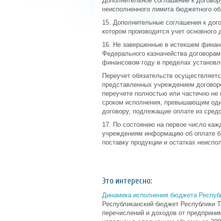
Дополнительное соглашение к договор
неисполненного лимита бюджетного об
15. Дополнительные соглашения к дого
котором производится учет основного 
16. Не завершенные в истекшем финан
Федерального казначейства договорам
финансовом году в пределах установ
Переучет обязательств осуществляетс
представленных учреждением договоро
переучете полностью или частично не
сроком исполнения, превышающим один
договору, подлежащие оплате из сре
17. По состоянию на первое число ка
учреждениям информацию об оплате б
поставку продукции и остатках неиспо
Это интересно:
Динамика исполнения бюджета Республ
Республиканский бюджет Республики Т
перечислений и доходов от предприни