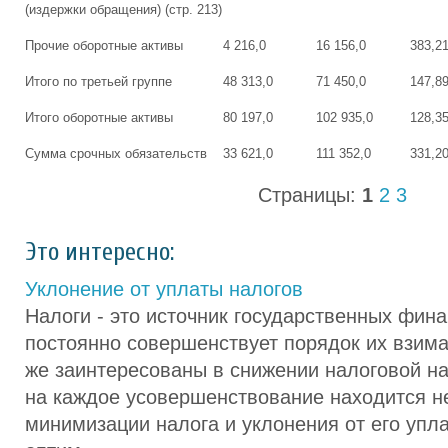
(издержки обращения) (стр. 213)
Прочие оборотные активы
4 216,0
16 156,0
383,2
Итого по третьей группе
48 313,0
71 450,0
147,8
Итого оборотные активы
80 197,0
102 935,0
128,3
Сумма срочных обязательств
33 621,0
111 352,0
331,2
Страницы:
1
2
3
Это интересно:
Уклонение от уплаты налогов
Налоги - это источник государственных фина
постоянно совершенствует порядок их взим
же заинтересованы в снижении налоговой наг
на каждое усовершенствование находится н
минимизации налога и уклонения от его упл