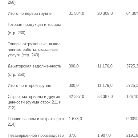
260)
Итого по первой группе
31 584,0
20 309,0
64,30
Готовая продукция и товары
-
-
-
(стр. 230)
Товары отгруженные, выпол-
-
-
-
ненные работы, оказанные
услуги (стр. 240)
Дебиторская задолженность
300,0
11 176,0
3725,
(стр. 250)
Итого по второй группе
300,0
11 176,0
3725,
Сырье, материалы и другие
42 337,0
53 387,0
126,1
ценности (сумма строк 211 и
212)
Прочие запасы и затраты (стр.
1 673,0
-
0,00%
214)
Незавершенное производство
87,0
1 907,0
2191,