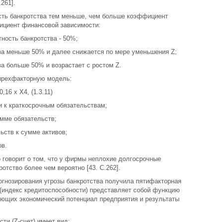
261].
сть банкротства тем меньше, чем больше коэффициент
ициент финансовой зависимости:
тность банкротства - 50%;
ства меньше 50% и далее снижается по мере уменьшения Z;
тва больше 50% и возрастает с ростом Z.
рехфакторную модель:
0,16 х Х4, (1.3.11)
и к краткосрочным обязательствам;
умме обязательств;
ьств к сумме активов;
ов.
о говорит о том, что у фирмы неплохие долгосрочные
ротство более чем вероятно [43. С.262].
огнозирования угрозы банкротства получила пятифакторная
(индекс кредитоспособности) представляет собой функцию
зующих экономический потенциал предприятия и результаты
ти (Z-счет) имеет вид: