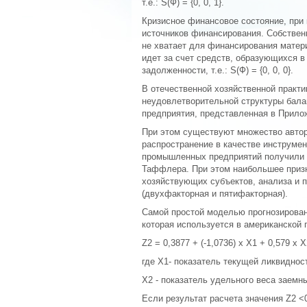
т.е.: S(Ф) = {0, 0, 1}.
Кризисное финансовое состояние, при
источников финансирования. Собственн
не хватает для финансирования матер
идет за счет средств, образующихся в
задолженности, т.е.: S(Ф) = {0, 0, 0}.
В отечественной хозяйственной практи
неудовлетворительной структуры бала
предприятия, представленная в Приложе
При этом существуют множество автор
распространение в качестве инструмен
промышленных предприятий получили з
Таффлера. При этом наибольшее призн
хозяйствующих субъектов, анализа и 
(двухфакторная и пятифакторная).
Самой простой моделью прогнозирован
которая используется в американской 
Z2 = 0,3877 + (-1,0736) х Х1 + 0,579 х X2
где X1- показатель текущей ликвиднос
Х2 - показатель удельного веса заемны
Если результат расчета значения Z2 <0