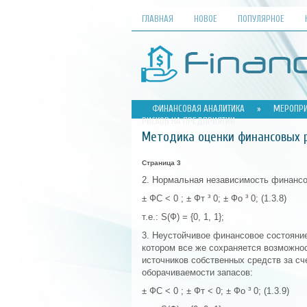
ГЛАВНАЯ
НОВОЕ
ПОПУЛЯРНОЕ
ФИНАНСОВАЯ АНАЛИТИКА
»
МЕРОПРИ
РИСКОВ НА ПРЕДПРИЯТИИ
Методика оценки финансовых 
Страница 3
2. Нормальная независимость финансов
± ФС < 0 ; ± Фт ³ 0; ± Фо ³ 0; (1.3.8)
т.е.: S(Ф) = {0, 1, 1};
3. Неустойчивое финансовое состояни
котором все же сохраняется возможно
источников собственных средств за сч
оборачиваемости запасов:
± ФС < 0 ; ± Фт < 0; ± Фо ³ 0; (1.3.9)