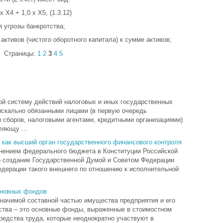
х Х4 + 1,0 х Х5, (1.3.12)
я угрозы банкротства;
ктивов (чистого оборотного капитала) к сумме активов;
Страницы:
1
2
3
4
5
ой систему действий налоговых и иных государственных
искально обязанными лицами (в первую очередь
сборов, налоговыми агентами, кредитными организациями)
ляющу ...
 как высший орган государственного финансового контроля
нением федерального бюджета в Конституции Российской
но создание Государственной Думой и Советом Федерации
дерации такого внешнего по отношению к исполнительной
сновных фондов
начимой составной частью имущества предприятия и его
ства – это основные фонды, выраженные в стоимостном
редства труда, которые неоднократно участвуют в