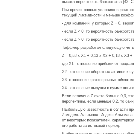
высока вероятность банкротства [43. С.
При прочих равных условиях вероятно
текущей ликвидности и меньше коэфф
- для компаний, у которых Z = 0, вероя
- если Z < 0, то вероятность банкрот
- если Z > 0, то вероятность банкротс
Таффлер разработал следующую четы
Z = 0,53 х Х1 + 0,13 х Х2 + 0,18 х X3 + 
где Х1 - отношение прибыли от продаж
Х2 - отношение оборотных активов к с
X3- отношение краткосрочных обязател
Х4 - отношение выручки к сумме актив
Если величина Z-счета больше 0,3, эт
перспективы, если меньше 0,2, то банк
Наибольшую известность в области пр
Z-модель Альтмана. Индекс Альтмана 
от некоторых показателей, характери
его работы за истекший период.
В общем виде индекс кредитоспособнос