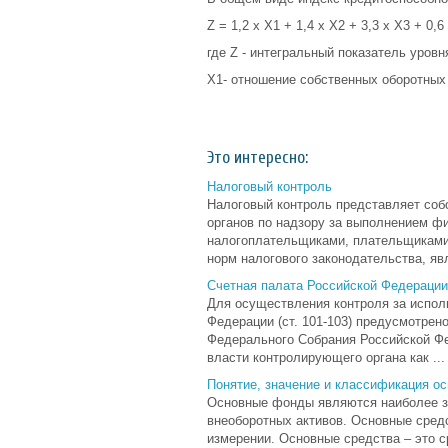
Z = 1,2 х Х1 + 1,4 х Х2 + 3,3 х X3 + 0,6 
где Z - интегральный показатель уровн
Х1- отношение собственных оборотных а
Это интересно:
Налоговый контроль
Налоговый контроль представляет соб
органов по надзору за выполнением ф
налогоплательщиками, плательщиками 
норм налогового законодательства, яв
Счетная палата Российской Федерации
Для осуществления контроля за испол
Федерации (ст. 101-103) предусмотре
Федерального Собрания Российской Фе
власти контролирующего органа как ...
Понятие, значение и классификация о
Основные фонды являются наиболее з
внеоборотных активов. Основные сред
измерении. Основные средства – это с