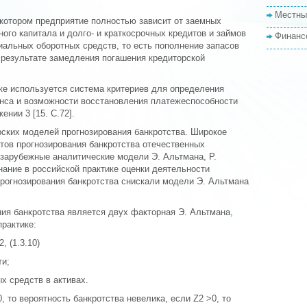
Местны
 котором предприятие полностью зависит от заемных
ого капитала и долго- и краткосрочных кредитов и займов
Финанс
иальных оборотных средств, то есть пополнение запасов
 результате замедления погашения кредиторской
ке используется система критериев для определения
нса и возможности восстановления платежеспособности
нии 3 [15. С.72].
ских моделей прогнозирования банкротства. Широкое
тов прогнозирования банкротства отечественных
арубежные аналитические модели Э. Альтмана, Р.
ание в российской практике оценки деятельности
прогнозирования банкротства снискали модели Э. Альтмана
ия банкротства является двух факторная Э. Альтмана,
практике:
, (1.3.10)
ти;
х средств в активах.
, то вероятность банкротства невелика, если Z2 >0, то