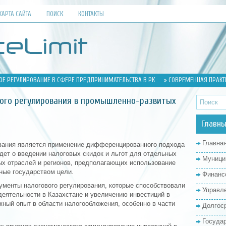
КАРТА САЙТА
ПОИСК
КОНТАКТЫ
ОЕ РЕГУЛИРОВАНИЕ В СФЕРЕ ПРЕДПРИНИМАТЕЛЬСТВА В РК
» СОВРЕМЕННАЯ ПРАКТ
вого регулирования в промышленно-развитых
Главны
Главна
вания является применение дифференцированного подхода
дет о введении налоговых скидок и льгот для отдельных
Муници
ых отраслей и регионов, предполагающих использование
ные государством цели.
Финанс
ументы налогового регулирования, которые способствовали
Управл
деятельности в Казахстане и увеличению инвестиций в
жный опыт в области налогообложения, особенно в части
Долгос
Госуда