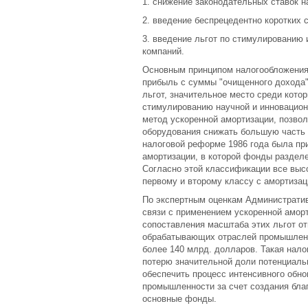
1. снижение законодательных ставок 
2. введение беспрецедентно коротких 
3. введение льгот по стимулированию
компаний.
Основным принципом налогообложения 
прибыль с суммы "очищенного дохода",
льгот, значительное место среди кото
стимулированию научной и инновацион
метод ускоренной амортизации, позво
оборудования снижать большую часть 
налоговой реформе 1986 года была пр
амортизации, в которой фонды разделен
Согласно этой классификации все высо
первому и второму классу с амортизац
По экспертным оценкам Администрати
связи с применением ускоренной аморт
сопоставления масштаба этих льгот от
обрабатывающих отраслей промышленн
более 140 млрд. долларов. Такая нало
потерю значительной доли потенциаль
обеспечить процесс интенсивного обн
промышленности за счет создания бла
основные фонды.