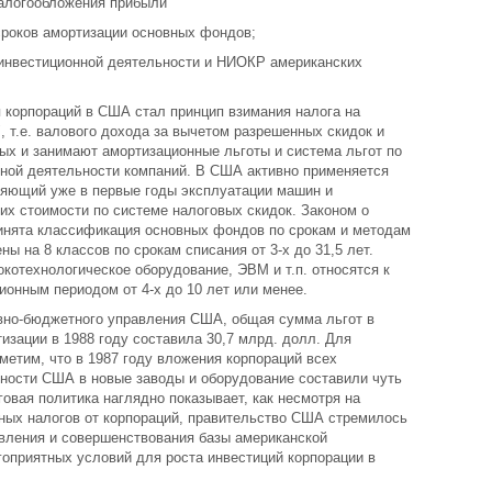
налогообложения прибыли
сроков амортизации основных фондов;
 инвестиционной деятельности и НИОКР американских
корпораций в США стал принцип взимания налога на
 т.е. валового дохода за вычетом разрешенных скидок и
рых и занимают амортизационные льготы и система льгот по
ной деятельности компаний. В США активно применяется
ляющий уже в первые годы эксплуатации машин и
их стоимости по системе налоговых скидок. Законом о
инята классификация основных фондов по срокам и методам
ы на 8 классов по срокам списания от 3-х до 31,5 лет.
котехнологическое оборудование, ЭВМ и т.п. относятся к
ионным периодом от 4-х до 10 лет или менее.
вно-бюджетного управления США, общая сумма льгот в
изации в 1988 году составила 30,7 млрд. долл. Для
метим, что в 1987 году вложения корпораций всех
ости США в новые заводы и оборудование составили чуть
говая политика наглядно показывает, как несмотря на
ных налогов от корпораций, правительство США стремилось
овления и совершенствования базы американской
гоприятных условий для роста инвестиций корпорации в