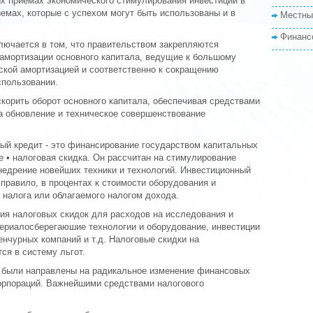
 приемах экономического стимулирования инвестиций в
емах, которые с успехом могут быть использованы и в
Местны
Финанс
лючается в том, что правительством закрепляются
 амортизации основного капитала, ведущие к большому
ской амортизацией и соответственно к сокращению
спользовании.
скорить оборот основного капитала, обеспечивая средствами
а обновление и техническое совершенствование
вый кредит - это финансирование государством капитальных
е • налоговая скидка. Он рассчитан на стимулирование
недрение новейших техники и технологий. Инвестиционный
 правило, в процентах к стоимости оборудования и
 налога или облагаемого налогом дохода.
ия налоговых скидок для расходов на исследования и
атериалосберегаюшие технологии и оборудование, инвестиции
енчурных компаний и т.д. Налоговые скидки на
ся в систему льгот.
 были направлены на радикальное изменение финансовых
орпораций. Важнейшими средствами налогового