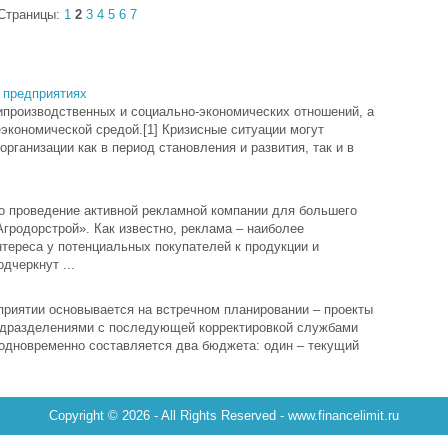
Страницы:
1
2
3
4
5
6
7
 предприятиях
рипроизводственных и социально-экономических отношений, а
экономической средой.[1] Кризисные ситуации могут
рганизации как в период становления и развития, так и в
о проведение активной рекламной компании для большего
гродорстрой». Как известно, реклама – наиболее
ереса у потенциальных покупателей к продукции и
дчеркнут ...
риятии основывается на встречном планировании – проекты
дразделениями с последующей корректировкой службами
 одновременно составляется два бюджета: один – текущий
Copyright © 2026 - All Rights Reserved - www.financelimit.ru