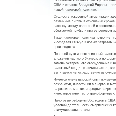
Остановимся на наиболее эффективных
США и странах Западной Европы, - при
нашей налоговой политике.
Сущность ускоренной амортизации зак
различные льготы в отношении сроков
разрыву между налоговой и экономиче
облагаемой прибыли при ее целевом и
Такая налоговая политика позволяет у
и создавая стимул к новым затратам н
производства.
По своей сути инвестиционный налого
вложений частного бизнеса, а по форм
замены устаревшего оборудования и в
налоговый кредит рассчитывается, как
вычитается непосредственно из суммы
Имеется очень широкий опыт применен
разработки, инвестиции в энерго- и м
на развитие мелких и средних фирм, в
инвестирование часто трансформируют
Налоговые реформы 80-х годов в США
условий деятельности американских к
стимулирования стали: