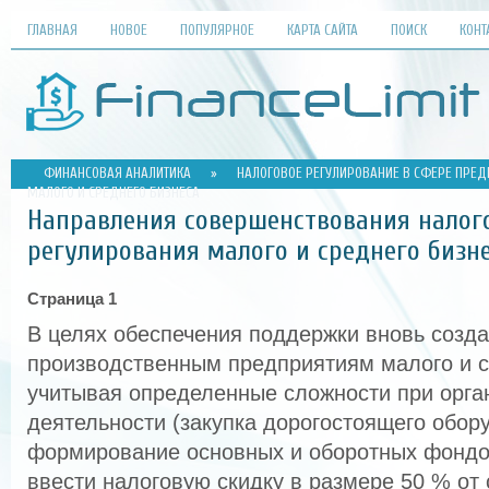
ГЛАВНАЯ
НОВОЕ
ПОПУЛЯРНОЕ
КАРТА САЙТА
ПОИСК
КОНТ
ФИНАНСОВАЯ АНАЛИТИКА
»
НАЛОГОВОЕ РЕГУЛИРОВАНИЕ В СФЕРЕ ПРЕД
МАЛОГО И СРЕДНЕГО БИЗНЕСА
Направления совершенствования налог
регулирования малого и среднего бизн
Страница 1
В целях обеспечения поддержки вновь созд
производственным предприятиям малого и с
учитывая определенные сложности при орга
деятельности (закупка дорогостоящего обор
формирование основных и оборотных фондов
ввести налоговую скидку в размере 50 % от