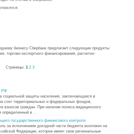
относятся:
реднему бизнесу Сбербанк предлагает следующие продукты:
ия, торгово-экспортного финансирования, расчетно-
Страницы:
1
2
3
в РФ
а социальной защиты населения, заключающаяся в
за счет территориальных и федеральных фондов,
з взносов граждан. При наличии полиса медицинского
 определенный в ...
щего государственного финансового контроля
оль за исполнением доходной части бюджета возложен на
ссийской Федерации, которое имеет свои региональные