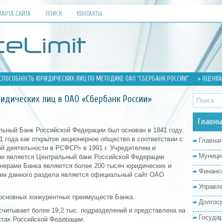
КАРТА САЙТА
ПОИСК
КОНТАКТЫ
СПОСОБНОСТЬ ЮРИДИЧЕСКИХ ЛИЦ ПО МЕТОДИКЕ ОАО "СБЕРБАНК РОССИИ"
» ОЦЕНКА
идических лиц в ОАО «Сбербанк России»
Главны
ьный Банк Российской Федерации был основан в 1841 году.
1 года как открытое акционерное общество в соответствии с
Главна
й деятельности в РСФСР» в 1991 г. Учредителем и
Муници
ии является Центральный банк Российской Федерации
нерами Банка являются более 200 тысяч юридических и
Финанс
ции данного раздела является официальный сайт ОАО
Управл
основных конкурентных преимуществ Банка.
Долгос
считывает более 19,2 тыс. подразделений и представлена на
Госуда
ктах Российской Федерации.