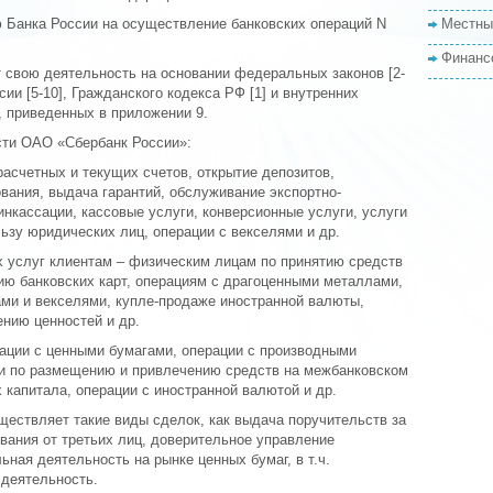
 Банка России на осуществление банковских операций N
Местны
Финанс
свою деятельность на основании федеральных законов [2-
ии [5-10], Гражданского кодекса РФ [1] и внутренних
, приведенных в приложении 9.
сти ОАО «Сбербанк России»:
асчетных и текущих счетов, открытие депозитов,
вания, выдача гарантий, обслуживание экспортно-
инкассации, кассовые услуги, конверсионные услуги, услуги
ьзу юридических лиц, операции с векселями и др.
х услуг клиентам – физическим лицам по принятию средств
ию банковских карт, операциям с драгоценными металлами,
ми и векселями, купле-продаже иностранной валюты,
нию ценностей и др.
ации с ценными бумагами, операции с производными
и по размещению и привлечению средств на межбанковском
 капитала, операции с иностранной валютой и др.
ществляет такие виды сделок, как выдача поручительств за
ования от третьих лиц, доверительное управление
ая деятельность на рынке ценных бумаг, в т.ч.
 деятельность.