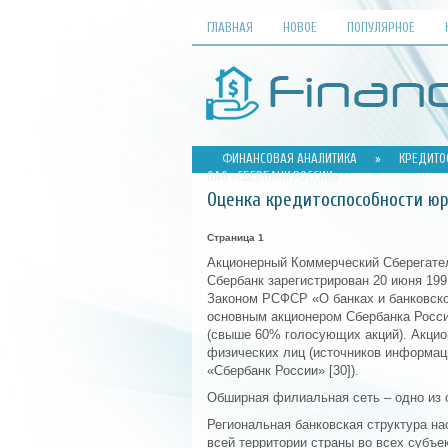
ГЛАВНАЯ
НОВОЕ
ПОПУЛЯРНОЕ
ФИНАНСОВАЯ АНАЛИТИКА
»
КРЕДИТО
ОАО «СБЕРБАНК РОССИИ»
Оценка кредитоспособности юр
Страница 1
Акционерный Коммерческий Сберегател
Сбербанк зарегистрирован 20 июня 199
Законом РСФСР «О банках и банковско
основным акционером Сбербанка Росс
(свыше 60% голосующих акций). Акцио
физических лиц (источников информа
«Сбербанк России» [30]).
Обширная филиальная сеть – одно из 
Региональная банковская структура на
всей территории страны во всех субъе