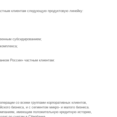
астным клиентам следующую продуктовую линейку:
твенным субсидированием;
комплекса;
.
анком России» частным клиентам:
операции со всеми группами корпоративных клиентов,
ского бизнеса, и с сегментом микро- и малого бизнеса.
компаниям, имеющим положительную кредитную историю,
одит по счетам в Сбербанке.