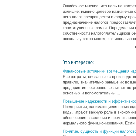
Ошибочное мнение, что цель не являет
излишне: именно целевое назначение 
него налог превращается в форму про
предназначение налогов предоставляе
конституционные рамки. Определения 
собственности налогоплательщиков без
поскольку закон может, как использоват
Это интересно:
Финансовые источники возмещения из
Все затраты, связанные с производств
правило, значительно раньше их возме
предприятия постоянно возникает потр
основных и вспомогательны ...
Повышение надёжности и эффективно
Предприятия, занимающиеся производс
воды, играют важную роль в экономик
обеспечения населения и промышленн
нормального функционирования. Если в
Понятие, сущность и функции налогов