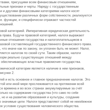
ствами, присущими всем финансовым отношениям,
льные признаки и черты. Наряду с государственным
и и другими финансовыми категориями налоги носят
 существовании различных форм собственности, реализуются
.е. функции, и специфически отражают частностей
ношений.
овой категорией. Императивная юридическая деятельность
ма права. Будучи правовой категорией, налоги выражают
нные отношения государства и налогоплательщиков в
базовой составляющей государственного финансового права.
 что иначе как по закону, он уплачен быть не может. Налог,
ляется налогом по своей сути. Таким образом, налоги
 форм реально существующих отношений между
 обеспечивающих властные правомочия государства.
омической категории является наличие в нем признаков,
исунке 2.
й и есть основное и главное предназначение налогов. Это
 той или иной мере прослеживается на протяжении всей
се времена и во всех странах аккумулируемые за счёт
олько на содержание государства (что само по себе
 но и на развитие образования и культуры, создание
о значимые цели. Налоги представляют собой не неизбежное
мое условие существования человеческого общества.