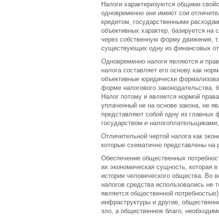
Налоги характеризуются общими свой
одновременно они имеют сои отличите
кредитом, государственными расходам
объективных характер, базируется на
через собственную форму движения, т
существующих одну из финансовых от
Одновременно налоги являются и прав
налога составляет его основу как нор
объективные юридически формализова
форме налогового законодательства, 
Налог потому и является нормой права,
уплаченный не на основе закона, не яв
представляют собой одну из главных
государством и налогоплательщиками,
Отличительной чертой налога как экон
которые схематично представлены на р
Обеспечение общественных потребносте
их экономическая сущность, которая в
истории человеческого общества. Во в
налогов средства использовались не т
является общественной потребностью),
инфраструктуры и другие, общественн
зло, а общественное благо, необходи