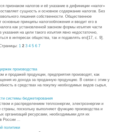
ся признаком налогов и её указание в дефиниции «налог»
составляет сущность и основное содержание налогов. Без
извольного лишения собственности. Общественное
т основные принципы налогообложения и вводит его в
налога как установленной законом формы изъятия части
 указания на цели такого изъятия явно недостаточно,
ься в интересах общества, так и подавлять его[17, с. 9].
Страницы:
1
2
3
4
5
6
7
держек производства
ом и продажей продукции, предприятия производят, как
щения из дохода за проданную продукцию. В связи с этим у
ебность в средствах на покупку необходимых видов сырья,
сти системы бюджетирования
твом и распределением теплоэнергии, электроэнергии и
е страны, поскольку выполняют функцию производства и
ых организаций ресурсами, необходимыми для их
 России ...
ой политики