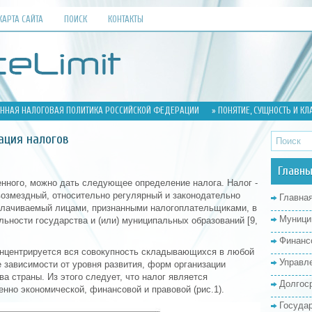
КАРТА САЙТА
ПОИСК
КОНТАКТЫ
ННАЯ НАЛОГОВАЯ ПОЛИТИКА РОССИЙСКОЙ ФЕДЕРАЦИИ
» ПОНЯТИЕ, СУЩНОСТЬ И К
ация налогов
Главны
енного, можно дать следующее определение налога. Налог -
возмездный, относительно регулярный и законодательно
Главна
плачиваемый лицами, признанными налогоплательщиками, в
Муници
ьности государства и (или) муниципальных образований [9,
Финанс
концентрируется вся совокупность складывающихся в любой
Управл
 зависимости от уровня развития, форм организации
а страны. Из этого следует, что налог является
Долгос
енно экономической, финансовой и правовой (рис.1).
Госуда