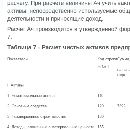
расчету. При расчете величины Ач учитыва
активы, непосредственно используемые общ
деятельности и приносящие доход.
Расчет Ач производится в утвержденной фо
7.
Таблица 7 - Расчет чистых активов предп
Показатели
Код строки
Сумма,
ф.№ 1
на нач
года
I. Активы
1. Нематериальные активы
110
---
2. Основные средства
120
7392
3. Незавершенное строительство
130
---
4. Доходы, вложенные в материальные ценности
135
_