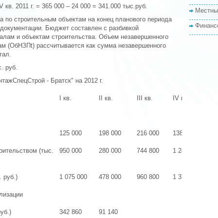
 кв. 2011 г. = 365 000 – 24 000 = 341.000 тыс.руб.
Местны
а по строительным объектам на конец планового периода
Финанс
 документации. Бюджет составлен с разбивкой
талам и объектам строительства. Объем незавершенного
ам (ОбНЗПt) рассчитывается как сумма незавершенного
тал.
. руб.
ажСпецСтрой - Братск" на 2012 г.
I кв.
II кв.
III кв.
IV кв.
За
125 000
198 000
216 000
138 000
оительством (тыс.
950 000
280 000
744 800
1 240 000
 руб.)
1 075 000
478 000
960 800
1 378 000
3 
лизации
уб.)
342 860
91 140
43