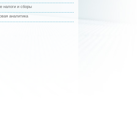
е налоги и сборы
овая аналитика
 год
214 800
4 000