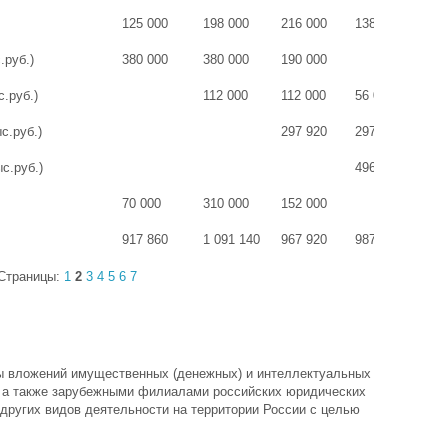
125 000
198 000
216 000
138 000
67
.руб.)
380 000
380 000
190 000
95
с.руб.)
112 000
112 000
56 000
28
с.руб.)
297 920
297 920
59
с.руб.)
496 000
49
70 000
310 000
152 000
917 860
1 091 140
967 920
987 920
3 
Страницы:
1
2
3
4
5
6
7
ды вложений имущественных (денежных) и интеллектуальных
, а также зарубежными филиалами российских юридических
других видов деятельности на территории России с целью